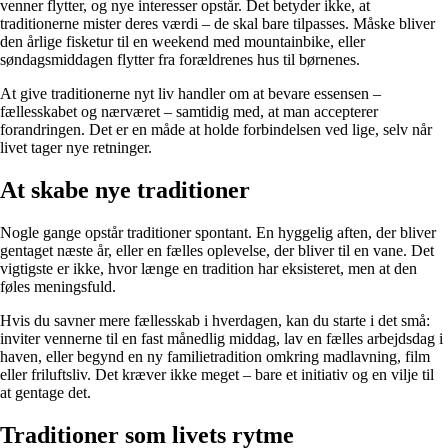
venner flytter, og nye interesser opstår. Det betyder ikke, at
traditionerne mister deres værdi – de skal bare tilpasses. Måske bliver
den årlige fisketur til en weekend med mountainbike, eller
søndagsmiddagen flytter fra forældrenes hus til børnenes.
At give traditionerne nyt liv handler om at bevare essensen –
fællesskabet og nærværet – samtidig med, at man accepterer
forandringen. Det er en måde at holde forbindelsen ved lige, selv når
livet tager nye retninger.
At skabe nye traditioner
Nogle gange opstår traditioner spontant. En hyggelig aften, der bliver
gentaget næste år, eller en fælles oplevelse, der bliver til en vane. Det
vigtigste er ikke, hvor længe en tradition har eksisteret, men at den
føles meningsfuld.
Hvis du savner mere fællesskab i hverdagen, kan du starte i det små:
inviter vennerne til en fast månedlig middag, lav en fælles arbejdsdag i
haven, eller begynd en ny familietradition omkring madlavning, film
eller friluftsliv. Det kræver ikke meget – bare et initiativ og en vilje til
at gentage det.
Traditioner som livets rytme