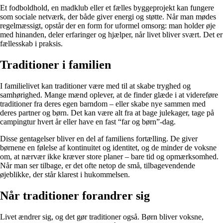
Et fodboldhold, en madklub eller et fælles byggeprojekt kan fungere
som sociale netværk, der både giver energi og støtte. Når man mødes
regelmæssigt, opstår der en form for uformel omsorg: man holder øje
med hinanden, deler erfaringer og hjælper, når livet bliver svært. Det er
fællesskab i praksis.
Traditioner i familien
I familielivet kan traditioner være med til at skabe tryghed og
samhørighed. Mange mænd oplever, at de finder glæde i at videreføre
traditioner fra deres egen barndom – eller skabe nye sammen med
deres partner og børn. Det kan være alt fra at bage julekager, tage på
campingtur hvert år eller have en fast “far og børn”-dag.
Disse gentagelser bliver en del af familiens fortælling. De giver
børnene en følelse af kontinuitet og identitet, og de minder de voksne
om, at nærvær ikke kræver store planer – bare tid og opmærksomhed.
Når man ser tilbage, er det ofte netop de små, tilbagevendende
øjeblikke, der står klarest i hukommelsen.
Når traditioner forandrer sig
Livet ændrer sig, og det gør traditioner også. Børn bliver voksne,