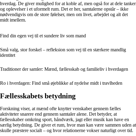
hverdag. De giver mulighed for at koble af, men også for at dele tanker
og oplevelser i et uformelt rum. Det er her, samtalerne opstår – ikke
nødvendigvis om de store følelser, men om livet, arbejdet og alt det
midt imellem.
Find din egen vej til et sundere liv som mand
Små valg, stor forskel – refleksion som vej til en stærkere mandlig
identitet
Traditioner der samler: Mænd, fællesskab og familieliv i hverdagen
Ro i hverdagen: Find små øjeblikke af nydelse midt i travlheden
Fællesskabets betydning
Forskning viser, at mænd ofte knytter venskaber gennem fælles
aktiviteter snarere end gennem samtaler alene. Det betyder, at
fællesskaber omkring sport, håndværk, jagt eller musik kan have en
særlig betydning. De giver et rum, hvor man kan være sammen uden at
skulle præstere socialt – og hvor relationerne vokser naturligt over tid.