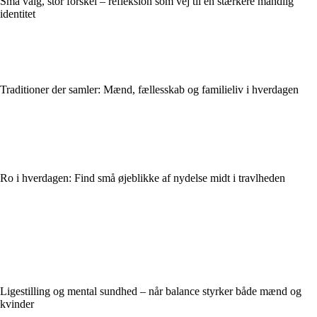
Små valg, stor forskel – refleksion som vej til en stærkere mandlig
identitet
Traditioner der samler: Mænd, fællesskab og familieliv i hverdagen
Ro i hverdagen: Find små øjeblikke af nydelse midt i travlheden
Ligestilling og mental sundhed – når balance styrker både mænd og
kvinder