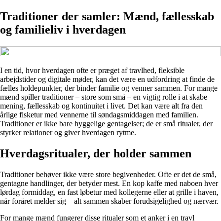
Traditioner der samler: Mænd, fællesskab
og familieliv i hverdagen
I en tid, hvor hverdagen ofte er præget af travlhed, fleksible
arbejdstider og digitale møder, kan det være en udfordring at finde de
fælles holdepunkter, der binder familie og venner sammen. For mange
mænd spiller traditioner – store som små – en vigtig rolle i at skabe
mening, fællesskab og kontinuitet i livet. Det kan være alt fra den
årlige fisketur med vennerne til søndagsmiddagen med familien.
Traditioner er ikke bare hyggelige gentagelser; de er små ritualer, der
styrker relationer og giver hverdagen rytme.
Hverdagsritualer, der holder sammen
Traditioner behøver ikke være store begivenheder. Ofte er det de små,
gentagne handlinger, der betyder mest. En kop kaffe med naboen hver
lørdag formiddag, en fast løbetur med kollegerne eller at grille i haven,
når foråret melder sig – alt sammen skaber forudsigelighed og nærvær.
For mange mænd fungerer disse ritualer som et anker i en travl