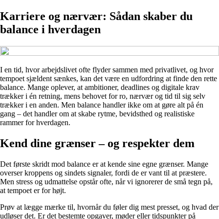
Karriere og nærvær: Sådan skaber du
balance i hverdagen
I en tid, hvor arbejdslivet ofte flyder sammen med privatlivet, og hvor
tempoet sjældent sænkes, kan det være en udfordring at finde den rette
balance. Mange oplever, at ambitioner, deadlines og digitale krav
trækker i én retning, mens behovet for ro, nærvær og tid til sig selv
trækker i en anden. Men balance handler ikke om at gøre alt på én
gang – det handler om at skabe rytme, bevidsthed og realistiske
rammer for hverdagen.
Kend dine grænser – og respekter dem
Det første skridt mod balance er at kende sine egne grænser. Mange
overser kroppens og sindets signaler, fordi de er vant til at præstere.
Men stress og udmattelse opstår ofte, når vi ignorerer de små tegn på,
at tempoet er for højt.
Prøv at lægge mærke til, hvornår du føler dig mest presset, og hvad der
udløser det. Er det bestemte opgaver, møder eller tidspunkter på