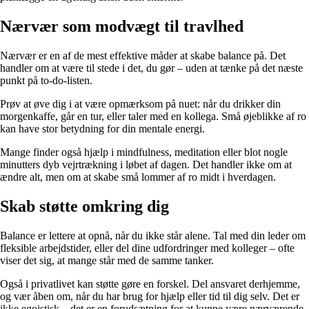
Nærvær som modvægt til travlhed
Nærvær er en af de mest effektive måder at skabe balance på. Det
handler om at være til stede i det, du gør – uden at tænke på det næste
punkt på to-do-listen.
Prøv at øve dig i at være opmærksom på nuet: når du drikker din
morgenkaffe, går en tur, eller taler med en kollega. Små øjeblikke af ro
kan have stor betydning for din mentale energi.
Mange finder også hjælp i mindfulness, meditation eller blot nogle
minutters dyb vejrtrækning i løbet af dagen. Det handler ikke om at
ændre alt, men om at skabe små lommer af ro midt i hverdagen.
Skab støtte omkring dig
Balance er lettere at opnå, når du ikke står alene. Tal med din leder om
fleksible arbejdstider, eller del dine udfordringer med kolleger – ofte
viser det sig, at mange står med de samme tanker.
Også i privatlivet kan støtte gøre en forskel. Del ansvaret derhjemme,
og vær åben om, når du har brug for hjælp eller tid til dig selv. Det er
ikke egoistisk – det er en forudsætning for at kunne være nærværende