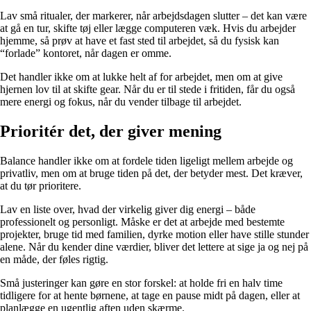
Lav små ritualer, der markerer, når arbejdsdagen slutter – det kan være
at gå en tur, skifte tøj eller lægge computeren væk. Hvis du arbejder
hjemme, så prøv at have et fast sted til arbejdet, så du fysisk kan
“forlade” kontoret, når dagen er omme.
Det handler ikke om at lukke helt af for arbejdet, men om at give
hjernen lov til at skifte gear. Når du er til stede i fritiden, får du også
mere energi og fokus, når du vender tilbage til arbejdet.
Prioritér det, der giver mening
Balance handler ikke om at fordele tiden ligeligt mellem arbejde og
privatliv, men om at bruge tiden på det, der betyder mest. Det kræver,
at du tør prioritere.
Lav en liste over, hvad der virkelig giver dig energi – både
professionelt og personligt. Måske er det at arbejde med bestemte
projekter, bruge tid med familien, dyrke motion eller have stille stunder
alene. Når du kender dine værdier, bliver det lettere at sige ja og nej på
en måde, der føles rigtig.
Små justeringer kan gøre en stor forskel: at holde fri en halv time
tidligere for at hente børnene, at tage en pause midt på dagen, eller at
planlægge en ugentlig aften uden skærme.