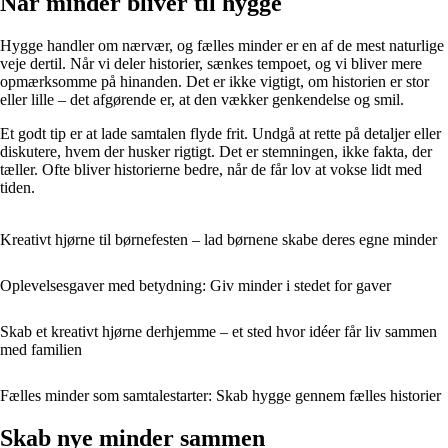
Når minder bliver til hygge
Hygge handler om nærvær, og fælles minder er en af de mest naturlige
veje dertil. Når vi deler historier, sænkes tempoet, og vi bliver mere
opmærksomme på hinanden. Det er ikke vigtigt, om historien er stor
eller lille – det afgørende er, at den vækker genkendelse og smil.
Et godt tip er at lade samtalen flyde frit. Undgå at rette på detaljer eller
diskutere, hvem der husker rigtigt. Det er stemningen, ikke fakta, der
tæller. Ofte bliver historierne bedre, når de får lov at vokse lidt med
tiden.
Kreativt hjørne til børnefesten – lad børnene skabe deres egne minder
Oplevelsesgaver med betydning: Giv minder i stedet for gaver
Skab et kreativt hjørne derhjemme – et sted hvor idéer får liv sammen
med familien
Fælles minder som samtalestarter: Skab hygge gennem fælles historier
Skab nye minder sammen