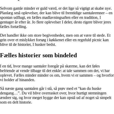
Selvom gamle minder er guld værd, er det lige så vigtigt at skabe nye.
Planlæg små oplevelser, der kan blive til fremtidige samtaleemner – en
spontan udflugt, en fælles madlavningsaften eller en tradition, I
gentager år efter år. Jo flere oplevelser I deler, desto rigere bliver jeres
fælles fortælling.
Det handler ikke om store begivenheder, men om at være til stede. Et
grin over et mislykket forsøg i køkkenet eller en regnfuld picnic kan
blive til de historier, I husker bedst.
Fælles historier som bindeled
I en tid, hvor mange samtaler foregår på skærme, kan det føles
befriende at vende tilbage til det enkle: at tale sammen om det, vi har
oplevet. Fælles minder minder os om, hvem vi er sammen – og hvorfor
vi holder af hinanden.
Så næste gang samtalen går i stå, så prøv med et “kan du huske
dengang…”. Du vil blive overrasket over, hvor hurtigt stemningen
ændrer sig, og hvor meget hygge der kan opstå ud af noget så simpelt
som en delt historie.