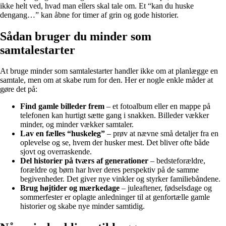
ikke helt ved, hvad man ellers skal tale om. Et “kan du huske
dengang…” kan åbne for timer af grin og gode historier.
Sådan bruger du minder som
samtalestarter
At bruge minder som samtalestarter handler ikke om at planlægge en
samtale, men om at skabe rum for den. Her er nogle enkle måder at
gøre det på:
Find gamle billeder frem
– et fotoalbum eller en mappe på
telefonen kan hurtigt sætte gang i snakken. Billeder vækker
minder, og minder vækker samtaler.
Lav en fælles “huskeleg”
– prøv at nævne små detaljer fra en
oplevelse og se, hvem der husker mest. Det bliver ofte både
sjovt og overraskende.
Del historier på tværs af generationer
– bedsteforældre,
forældre og børn har hver deres perspektiv på de samme
begivenheder. Det giver nye vinkler og styrker familiebåndene.
Brug højtider og mærkedage
– juleaftener, fødselsdage og
sommerfester er oplagte anledninger til at genfortælle gamle
historier og skabe nye minder samtidig.