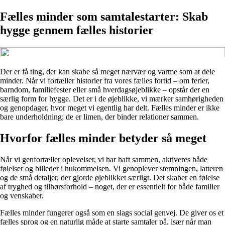
Fælles minder som samtalestarter: Skab
hygge gennem fælles historier
Der er få ting, der kan skabe så meget nærvær og varme som at dele
minder. Når vi fortæller historier fra vores fælles fortid – om ferier,
barndom, familiefester eller små hverdagsøjeblikke – opstår der en
særlig form for hygge. Det er i de øjeblikke, vi mærker samhørigheden
og genopdager, hvor meget vi egentlig har delt. Fælles minder er ikke
bare underholdning; de er limen, der binder relationer sammen.
Hvorfor fælles minder betyder så meget
Når vi genfortæller oplevelser, vi har haft sammen, aktiveres både
følelser og billeder i hukommelsen. Vi genoplever stemningen, latteren
og de små detaljer, der gjorde øjeblikket særligt. Det skaber en følelse
af tryghed og tilhørsforhold – noget, der er essentielt for både familier
og venskaber.
Fælles minder fungerer også som en slags social genvej. De giver os et
fælles sprog og en naturlig måde at starte samtaler på, især når man