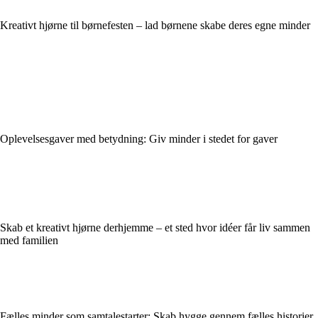
Kreativt hjørne til børnefesten – lad børnene skabe deres egne minder
Oplevelsesgaver med betydning: Giv minder i stedet for gaver
Skab et kreativt hjørne derhjemme – et sted hvor idéer får liv sammen
med familien
Fælles minder som samtalestarter: Skab hygge gennem fælles historier