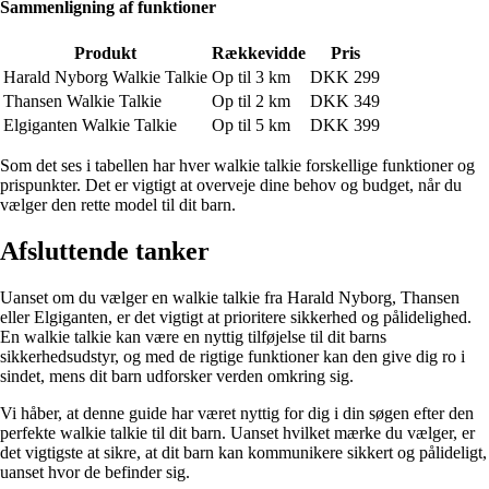
Sammenligning af funktioner
Produkt
Rækkevidde
Pris
Harald Nyborg Walkie Talkie
Op til 3 km
DKK 299
Thansen Walkie Talkie
Op til 2 km
DKK 349
Elgiganten Walkie Talkie
Op til 5 km
DKK 399
Som det ses i tabellen har hver walkie talkie forskellige funktioner og
prispunkter. Det er vigtigt at overveje dine behov og budget, når du
vælger den rette model til dit barn.
Afsluttende tanker
Uanset om du vælger en walkie talkie fra Harald Nyborg, Thansen
eller Elgiganten, er det vigtigt at prioritere sikkerhed og pålidelighed.
En walkie talkie kan være en nyttig tilføjelse til dit barns
sikkerhedsudstyr, og med de rigtige funktioner kan den give dig ro i
sindet, mens dit barn udforsker verden omkring sig.
Vi håber, at denne guide har været nyttig for dig i din søgen efter den
perfekte walkie talkie til dit barn. Uanset hvilket mærke du vælger, er
det vigtigste at sikre, at dit barn kan kommunikere sikkert og pålideligt,
uanset hvor de befinder sig.