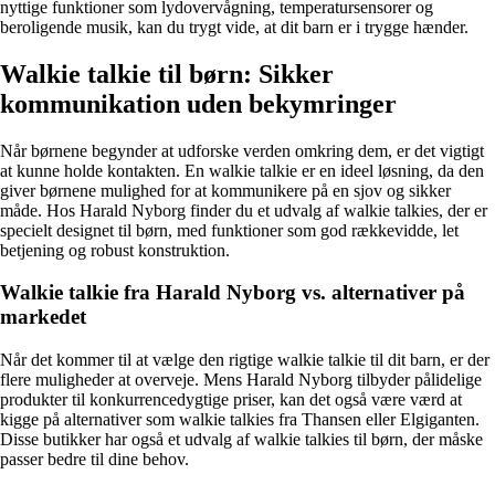
nyttige funktioner som lydovervågning, temperatursensorer og
beroligende musik, kan du trygt vide, at dit barn er i trygge hænder.
Walkie talkie til børn: Sikker
kommunikation uden bekymringer
Når børnene begynder at udforske verden omkring dem, er det vigtigt
at kunne holde kontakten. En walkie talkie er en ideel løsning, da den
giver børnene mulighed for at kommunikere på en sjov og sikker
måde. Hos Harald Nyborg finder du et udvalg af walkie talkies, der er
specielt designet til børn, med funktioner som god rækkevidde, let
betjening og robust konstruktion.
Walkie talkie fra Harald Nyborg vs. alternativer på
markedet
Når det kommer til at vælge den rigtige walkie talkie til dit barn, er der
flere muligheder at overveje. Mens Harald Nyborg tilbyder pålidelige
produkter til konkurrencedygtige priser, kan det også være værd at
kigge på alternativer som walkie talkies fra Thansen eller Elgiganten.
Disse butikker har også et udvalg af walkie talkies til børn, der måske
passer bedre til dine behov.