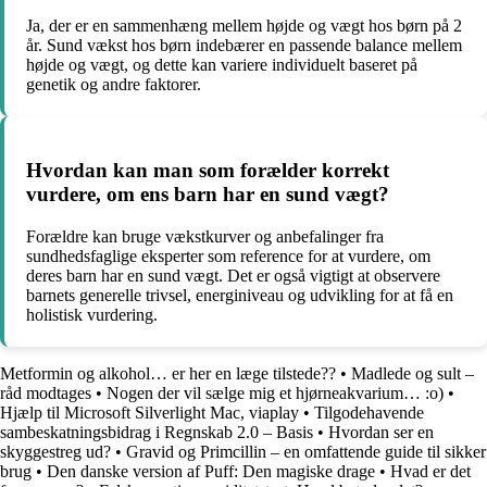
Ja, der er en sammenhæng mellem højde og vægt hos børn på 2
år. Sund vækst hos børn indebærer en passende balance mellem
højde og vægt, og dette kan variere individuelt baseret på
genetik og andre faktorer.
Hvordan kan man som forælder korrekt
vurdere, om ens barn har en sund vægt?
Forældre kan bruge vækstkurver og anbefalinger fra
sundhedsfaglige eksperter som reference for at vurdere, om
deres barn har en sund vægt. Det er også vigtigt at observere
barnets generelle trivsel, energiniveau og udvikling for at få en
holistisk vurdering.
Metformin og alkohol… er her en læge tilstede??
•
Madlede og sult –
råd modtages
•
Nogen der vil sælge mig et hjørneakvarium… :o)
•
Hjælp til Microsoft Silverlight Mac, viaplay
•
Tilgodehavende
sambeskatningsbidrag i Regnskab 2.0 – Basis
•
Hvordan ser en
skyggestreg ud?
•
Gravid og Primcillin – en omfattende guide til sikker
brug
•
Den danske version af Puff: Den magiske drage
•
Hvad er det