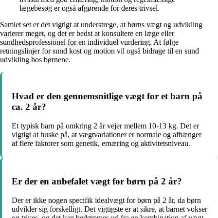
lægebesøg er også afgørende for deres trivsel.
Samlet set er det vigtigt at understrege, at børns vægt og udvikling
varierer meget, og det er bedst at konsultere en læge eller
sundhedsprofessionel for en individuel vurdering. At følge
retningslinjer for sund kost og motion vil også bidrage til en sund
udvikling hos børnene.
Hvad er den gennemsnitlige vægt for et barn på
ca. 2 år?
Et typisk barn på omkring 2 år vejer mellem 10-13 kg. Det er
vigtigt at huske på, at vægtvariationer er normale og afhænger
af flere faktorer som genetik, ernæring og aktivitetsniveau.
Er der en anbefalet vægt for børn på 2 år?
Der er ikke nogen specifik idealvægt for børn på 2 år, da børn
udvikler sig forskelligt. Det vigtigste er at sikre, at barnet vokser
og trives, og det kan bedømmes ud fra en kombination af vægt,