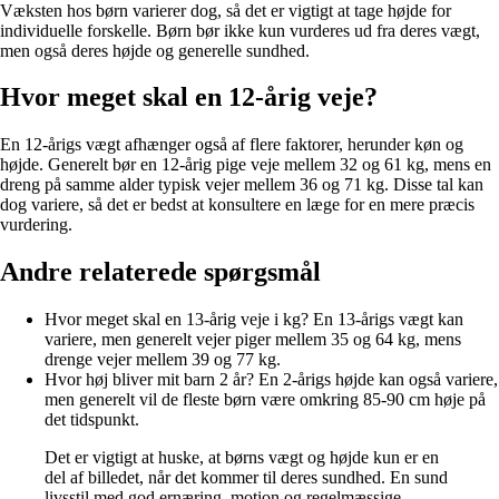
Væksten hos børn varierer dog, så det er vigtigt at tage højde for
individuelle forskelle. Børn bør ikke kun vurderes ud fra deres vægt,
men også deres højde og generelle sundhed.
Hvor meget skal en 12-årig veje?
En 12-årigs vægt afhænger også af flere faktorer, herunder køn og
højde. Generelt bør en 12-årig pige veje mellem 32 og 61 kg, mens en
dreng på samme alder typisk vejer mellem 36 og 71 kg. Disse tal kan
dog variere, så det er bedst at konsultere en læge for en mere præcis
vurdering.
Andre relaterede spørgsmål
Hvor meget skal en 13-årig veje i kg? En 13-årigs vægt kan
variere, men generelt vejer piger mellem 35 og 64 kg, mens
drenge vejer mellem 39 og 77 kg.
Hvor høj bliver mit barn 2 år? En 2-årigs højde kan også variere,
men generelt vil de fleste børn være omkring 85-90 cm høje på
det tidspunkt.
Det er vigtigt at huske, at børns vægt og højde kun er en
del af billedet, når det kommer til deres sundhed. En sund
livsstil med god ernæring, motion og regelmæssige