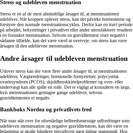
Stress og udebleven menstruation
Stress er en af de mest almindelige årsager til, at menstruationen
udebliver. Når kroppen oplever stress, kan det påvirke hormonerne og
forstyrre den normale menstruationscyklus. Derfor kan en travl periode
på arbejdet, bekymringer i privatlivet eller andre stressfaktorer resultere
i en forsinket menstruation. Selvom en graviditetstest viser negativt i
sådanne tilfælde, kan det være værd at overveje, om stress kan være
årsagen til den udeblevne menstruation.
Andre årsager til udebleven menstruation
Udover stress kan der være flere andre årsager til, at menstruationen
udebliver. Vægtændringer, hormonelle forstyrrelser, polycystisk
ovariesyndrom (PCOS), skjoldbruskkirtelproblemer og over- eller
undervægt kan alle spille en rolle. Det er vigtigt at konsultere en læge,
hvis menstruationen gentagne gange udebliver, selvom
graviditetstesten er negativ.
Bankboks Nordea og privatlivets fred
Når man står over for uforståelige helbredsmæssige udfordringer som
udebleven menstruation og negative graviditetstests, kan det være en
belastning at skulle håndtere privatlivets mest intime spørgsmål. Hos