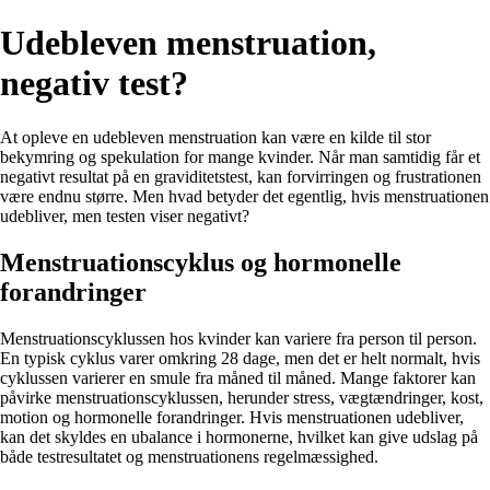
Udebleven menstruation,
negativ test?
At opleve en udebleven menstruation kan være en kilde til stor
bekymring og spekulation for mange kvinder. Når man samtidig får et
negativt resultat på en graviditetstest, kan forvirringen og frustrationen
være endnu større. Men hvad betyder det egentlig, hvis menstruationen
udebliver, men testen viser negativt?
Menstruationscyklus og hormonelle
forandringer
Menstruationscyklussen hos kvinder kan variere fra person til person.
En typisk cyklus varer omkring 28 dage, men det er helt normalt, hvis
cyklussen varierer en smule fra måned til måned. Mange faktorer kan
påvirke menstruationscyklussen, herunder stress, vægtændringer, kost,
motion og hormonelle forandringer. Hvis menstruationen udebliver,
kan det skyldes en ubalance i hormonerne, hvilket kan give udslag på
både testresultatet og menstruationens regelmæssighed.