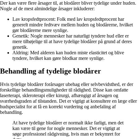
Der kan være flere årsager til, at blodårer bliver tydelige under huden.
Nogle af de mest almindelige årsager inkluderer:
Lav kropsfedtprocent: Folk med lav kropsfedtprocent har
generelt mindre fedtvæv mellem huden og blodårerne, hvilket
gør blodårerne mere synlige.
Genetik: Nogle mennesker har naturligt tyndere hud eller er
mere tilbøjelige til at have tydelige blodårer på grund af deres
genetik.
Aldring: Med alderen kan huden miste elasticitet og blive
tyndere, hvilket kan gøre blodkar mere synlige.
Behandling af tydelige blodårer
Hvis tydelige blodårer forårsager ubehag eller selvbevidsthed, er der
forskellige behandlingsmuligheder til rådighed. Disse kan omfatte
laserterapi, skleroterapi eller kirurgi, afhængigt af årsagen og
sværhedsgraden af tilstanden. Det er vigtigt at konsultere en læge eller
hudspecialist for at få en korrekt vurdering og anbefaling af
behandling.
At have tydelige blodårer er normalt ikke farligt, men det
kan være til gene for nogle mennesker. Det er vigtigt at
søge professionel rådgivning, hvis man er bekymret for