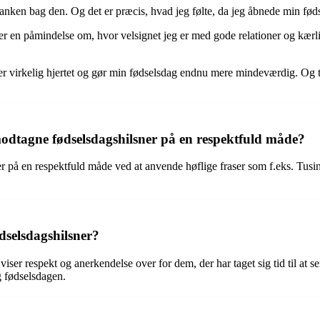
nken bag den. Og det er præcis, hvad jeg følte, da jeg åbnede min fød
er en påmindelse om, hvor velsignet jeg er med gode relationer og kærl
mer virkelig hjertet og gør min fødselsdag endnu mere mindeværdig. Og t
tagne fødselsdagshilsner på en respektfuld måde?
 en respektfuld måde ved at anvende høflige fraser som f.eks. Tusind t
ødselsdagshilsner?
 viser respekt og anerkendelse over for dem, der har taget sig tid til a
g fødselsdagen.