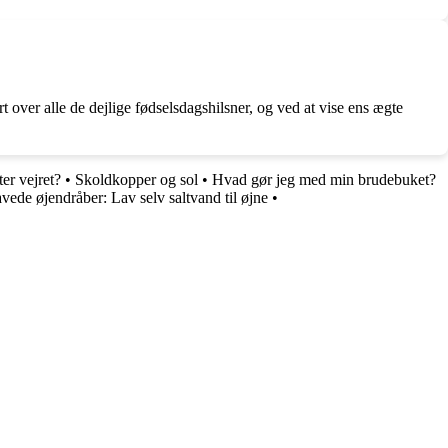
over alle de dejlige fødselsdagshilsner, og ved at vise ens ægte
ter vejret?
•
Skoldkopper og sol
•
Hvad gør jeg med min brudebuket?
ede øjendråber: Lav selv saltvand til øjne
•