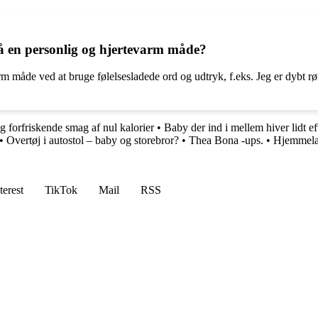
 en personlig og hjertevarm måde?
åde ved at bruge følelsesladede ord og udtryk, f.eks. Jeg er dybt rørt 
 forfriskende smag af nul kalorier
•
Baby der ind i mellem hiver lidt ef
•
Overtøj i autostol – baby og storebror?
•
Thea Bona -ups.
•
Hjemmelav
terest
TikTok
Mail
RSS