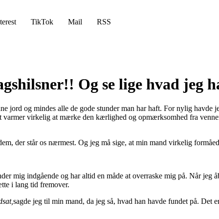
terest
TikTok
Mail
RSS
dagshilsner!! Og se lige hvad jeg 
ne jord og mindes alle de gode stunder man har haft. For nylig havde jeg 
t varmer virkelig at mærke den kærlighed og opmærksomhed fra venner og
dem, der står os nærmest. Og jeg må sige, at min mand virkelig formåede
nder mig indgående og har altid en måde at overraske mig på. Når jeg å
te i lang tid fremover.
dsat,
sagde jeg til min mand, da jeg så, hvad han havde fundet på. Det er