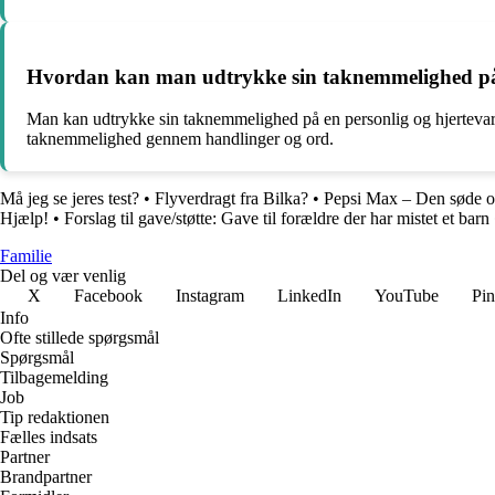
Hvordan kan man udtrykke sin taknemmelighed på
Man kan udtrykke sin taknemmelighed på en personlig og hjertevarm m
taknemmelighed gennem handlinger og ord.
Må jeg se jeres test?
•
Flyverdragt fra Bilka?
•
Pepsi Max – Den søde og
Hjælp!
•
Forslag til gave/støtte: Gave til forældre der har mistet et barn
Familie
Del og vær venlig
X
Facebook
Instagram
LinkedIn
YouTube
Pin
Info
Ofte stillede spørgsmål
Spørgsmål
Tilbagemelding
Job
Tip redaktionen
Fælles indsats
Partner
Brandpartner