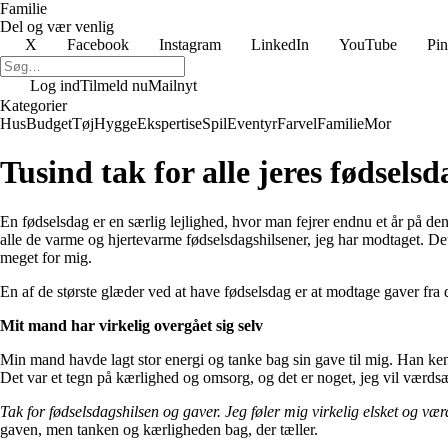
Familie
Del og vær venlig
X
Facebook
Instagram
LinkedIn
YouTube
Pin
Log ind
Tilmeld nu
Mailnyt
Kategorier
Hus
Budget
Tøj
Hygge
Ekspertise
Spil
Eventyr
Farvel
Familie
Mor
Tusind tak for alle jeres fødsels
En fødselsdag er en særlig lejlighed, hvor man fejrer endnu et år på den
alle de varme og hjertevarme fødselsdagshilsener, jeg har modtaget. De
meget for mig.
En af de største glæder ved at have fødselsdag er at modtage gaver fra 
Mit mand har virkelig overgået sig selv
Min mand havde lagt stor energi og tanke bag sin gave til mig. Han ke
Det var et tegn på kærlighed og omsorg, og det er noget, jeg vil værdsæt
Tak for fødselsdagshilsen og gaver. Jeg føler mig virkelig elsket og vær
gaven, men tanken og kærligheden bag, der tæller.