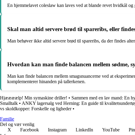
En hjemmelavet coleslaw kan laves ved at blande revet hvidkål og gu
Skal man altid servere brød til spareribs, eller find
Man behøver ikke altid servere brød til spareribs, da der findes alte
Hvordan kan man finde balancen mellem sødme, syrli
Man kan finde balancen mellem smagsnuancerne ved at eksperimentere
komplementerer hinanden på tallerkenen.
Hjæææælp! Min symaskine driller!
•
Sammen med en lav mand: En hyl
Smalltalk
•
ANKY lagersalg ved Herning: En guide til kvalitetsundert
vs skoldkopper: Forskelle og ligheder
•
Familie
Del og vær venlig
X
Facebook
Instagram
LinkedIn
YouTube
Pin