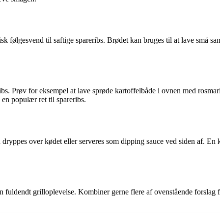
k følgesvend til saftige spareribs. Brødet kan bruges til at lave små s
reribs. Prøv for eksempel at lave sprøde kartoffelbåde i ovnen med rosmar
en populær ret til spareribs.
dryppes over kødet eller serveres som dipping sauce ved siden af. En k
fuldendt grilloplevelse. Kombiner gerne flere af ovenstående forslag fo