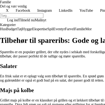
Familie
Del og vær venlig
X
Facebook
Instagram
LinkedIn
YouTube
Pin
Log ind
Tilmeld nu
Mailnyt
Kategorier
Hus
Budget
Tøj
Hygge
Ekspertise
Spil
Eventyr
Farvel
Familie
Mor
Tilbehør til spareribs: Gode og læ
Spareribs er en populær grillret, der ofte nydes i selskab med forskelli
tilbehør, der passer perfekt til de saftige og møre spareribs.
Salater
En frisk salat er et oplagt valg som tilbehør til spareribs. En sprød gr
og gulerødder er også et godt bud på en salat, der passer godt til rette
Majs på kolbe
Grillet majs på kolbe er en klassiker på grillen og et lækkert tilbehør
spareribs. Drys lidt smør og salt på majsene efter grillning for at frem