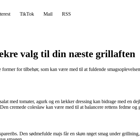
terest
TikTok
Mail
RSS
kre valg til din næste grillaften
ge former for tilbehør, som kan være med til at fuldende smagsoplevelsen
øn salat med tomater, agurk og en lækker dressing kan bidrage med en dejl
n. Den cremede coleslaw kan være med til at balancere rettens fedme og gi
 til spareribs. Den sødmefulde majs får en skøn røget smag under grillni
hæve smagen.