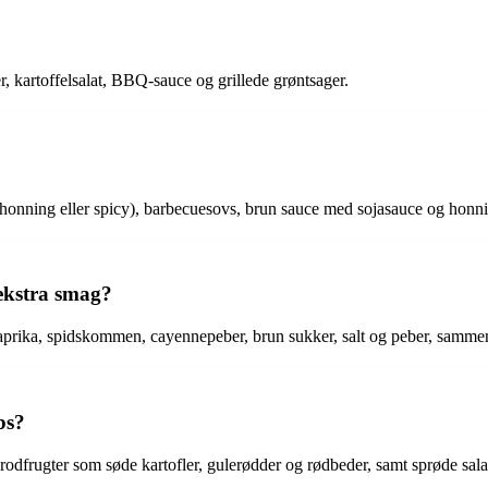
er, kartoffelsalat, BBQ-sauce og grillede grøntsager.
, honning eller spicy), barbecuesovs, brun sauce med sojasauce og honni
 ekstra smag?
aprika, spidskommen, cayennepeber, brun sukker, salt og peber, sammen
bs?
e rodfrugter som søde kartofler, gulerødder og rødbeder, samt sprøde sala