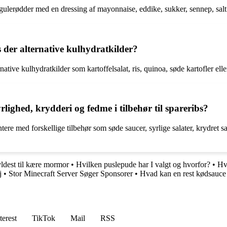
lerødder med en dressing af mayonnaise, eddike, sukker, sennep, salt og 
es der alternative kulhydratkilder?
rnative kulhydratkilder som kartoffelsalat, ris, quinoa, søde kartofler el
ghed, krydderi og fedme i tilbehør til spareribs?
 med forskellige tilbehør som søde saucer, syrlige salater, krydret s
dest til kære mormor
•
Hvilken puslepude har I valgt og hvorfor?
•
Hv
øj
•
Stor Minecraft Server Søger Sponsorer
•
Hvad kan en rest kødsauce 
terest
TikTok
Mail
RSS