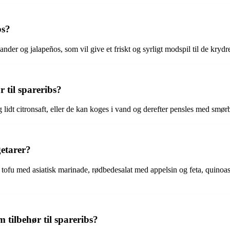
bs?
ander og jalapeños, som vil give et friskt og syrligt modspil til de krydr
 til spareribs?
g lidt citronsaft, eller de kan koges i vand og derefter pensles med smø
getarer?
et tofu med asiatisk marinade, rødbedesalat med appelsin og feta, quinoa
tilbehør til spareribs?