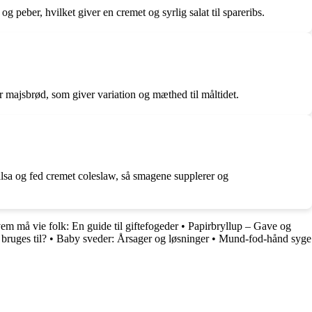
peber, hvilket giver en cremet og syrlig salat til spareribs.
ler majsbrød, som giver variation og mæthed til måltidet.
alsa og fed cremet coleslaw, så smagene supplerer og
em må vie folk: En guide til giftefogeder
•
Papirbryllup – Gave og
bruges til?
•
Baby sveder: Årsager og løsninger
•
Mund-fod-hånd syge