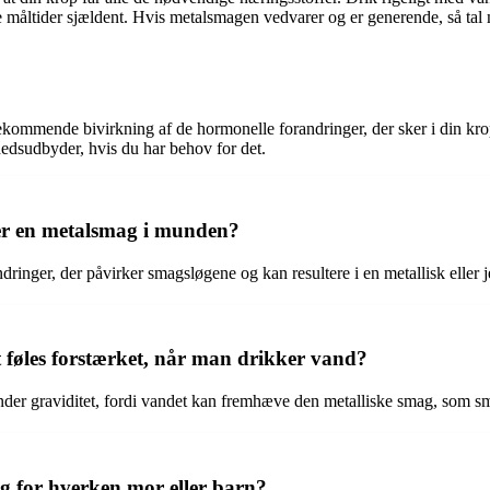
e måltider sjældent. Hvis metalsmagen vedvarer og er generende, så tal m
ommende bivirkning af de hormonelle forandringer, der sker i din krop. 
edsudbyder, hvis du har behov for det.
ver en metalsmag i munden?
ringer, der påvirker smagsløgene og kan resultere i en metallisk eller
føles forstærket, når man drikker vand?
der graviditet, fordi vandet kan fremhæve den metalliske smag, som sma
ig for hverken mor eller barn?