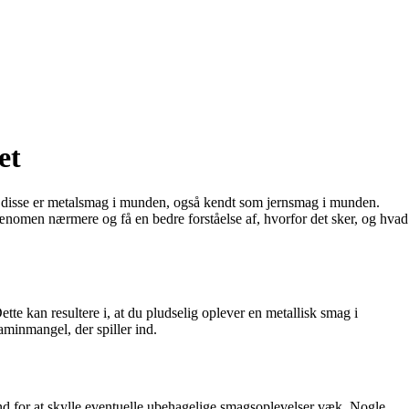
et
f disse er metalsmag i munden, også kendt som jernsmag i munden.
fænomen nærmere og få en bedre forståelse af, hvorfor det sker, og hvad
e kan resultere i, at du pludselig oplever en metallisk smag i
minmangel, der spiller ind.
 vand for at skylle eventuelle ubehagelige smagsoplevelser væk. Nogle