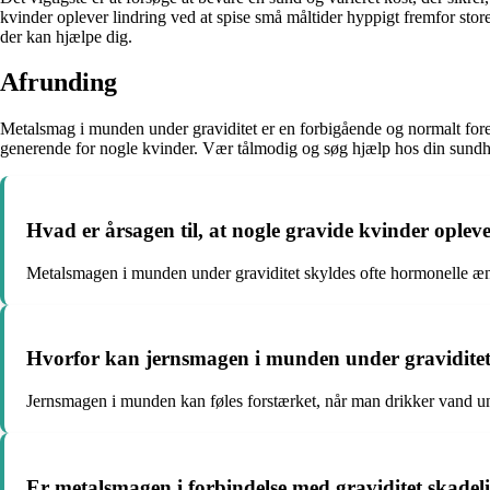
kvinder oplever lindring ved at spise små måltider hyppigt fremfor stor
der kan hjælpe dig.
Afrunding
Metalsmag i munden under graviditet er en forbigående og normalt forek
generende for nogle kvinder. Vær tålmodig og søg hjælp hos din sundh
Hvad er årsagen til, at nogle gravide kvinder ople
Metalsmagen i munden under graviditet skyldes ofte hormonelle ænd
Hvorfor kan jernsmagen i munden under graviditet 
Jernsmagen i munden kan føles forstærket, når man drikker vand un
Er metalsmagen i forbindelse med graviditet skadel