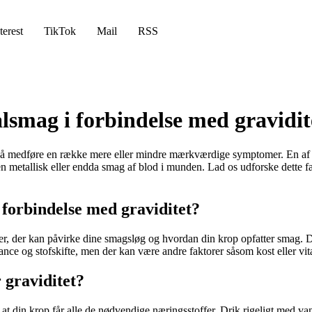
terest
TikTok
Mail
RSS
alsmag i forbindelse med gravidit
 også medføre en række mere eller mindre mærkværdige symptomer. En a
 en metallisk eller endda smag af blod i munden. Lad os udforske dette 
forbindelse med graviditet?
 der kan påvirke dine smagsløg og hvordan din krop opfatter smag. Dett
e og stofskifte, men der kan være andre faktorer såsom kost eller vita
graviditet?
er, at din krop får alle de nødvendige næringsstoffer. Drik rigeligt med