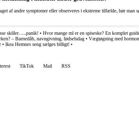
et af andre symptomer eller observeres i ekstreme tilfælde, bør man s
e skiller…..panik!
•
Hvor mange ml er en spiseske? En komplet guide
irken? – Barnedåb, navngivning, fødselsdag
•
Vægtøgning med hormonsp
r
•
Ikea Hemnes seng sælges billigt!
•
terest
TikTok
Mail
RSS