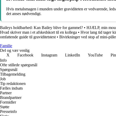
Hvis metalsmagen i munden under graviditeten er vedvarende, ledsag
det anses nødvendigt.
Baileys holdbarhed: Kan Bailey blive for gammel?
•
HJÆLP, min mouss
Hvad skriver man i et afskedskort til en kollega
•
Hvor lang tid tager k
omfattende guide til graviditetstest
•
Bivirkninger ved stop af mini-pille
Familie
Del og vær venlig
X
Facebook
Instagram
LinkedIn
YouTube
Pin
Info
Ofte stillede spørgsmål
Spørgsmål
Tilbagemelding
Job
Tip redaktionen
Fælles indsats
Partner
Brandpartner
Formidler
Støtte
Presseinfo