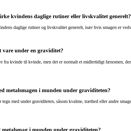
 kvindens daglige rutiner eller livskvalitet generelt?
ndens daglige rutiner og livskvalitet generelt, især hvis smagen er ve
 vare under en graviditet?
a kvinde til kvinde, men det er normalt et midlertidigt fænomen, der ofte
med metalsmagen i munden under graviditeten?
tegn med under graviditeten, såsom kvalme, træthed eller andre smags
d metalsmag i munden under graviditeten?