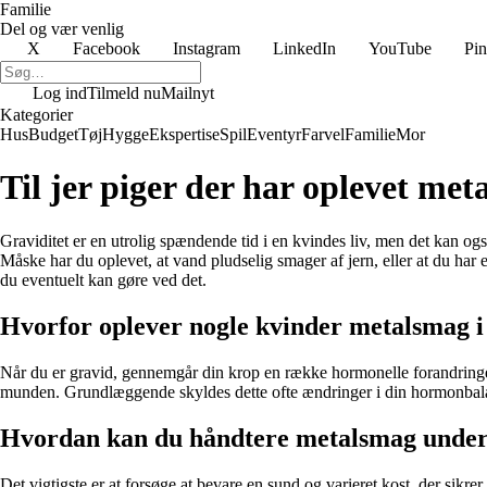
Familie
Del og vær venlig
X
Facebook
Instagram
LinkedIn
YouTube
Pin
Log ind
Tilmeld nu
Mailnyt
Kategorier
Hus
Budget
Tøj
Hygge
Ekspertise
Spil
Eventyr
Farvel
Familie
Mor
Til jer piger der har oplevet met
Graviditet er en utrolig spændende tid i en kvindes liv, men det kan
Måske har du oplevet, at vand pludselig smager af jern, eller at du har
du eventuelt kan gøre ved det.
Hvorfor oplever nogle kvinder metalsmag i 
Når du er gravid, gennemgår din krop en række hormonelle forandringer,
munden. Grundlæggende skyldes dette ofte ændringer i din hormonbalanc
Hvordan kan du håndtere metalsmag under 
Det vigtigste er at forsøge at bevare en sund og varieret kost, der sikr