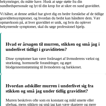
bekymringer, du måtte have. Husk at søge støtte fra din
sundhedspersonale og lyt til din krop for at sikre en sund graviditet.
Vi håber, at denne artikel har givet dig en bedre forståelse af de tidlige
graviditetssymptomer, og hvordan du bedst kan håndtere dem. Vær
opmærksom på, at hver graviditet er unik, og hvis du oplever
bekymrende symptomer, skal du søge professionel hjælp.
Hvad er årsagen til murren, stikken og små jag i
underlivet tidligt i graviditeten?
Disse symptomer kan være forårsaget af livmoderens vækst og
strækning, hormonelle forandringer, og øget
blodgennemstrømning til livmoderen og bækkenet.
Hvordan adskiller murren i underlivet sig fra
stikken og små jag under tidlig graviditet?
Murren beskrives ofte som en konstant og mild smerte eller
ubehag, mens stikken og små jag kan være skarpere og mere