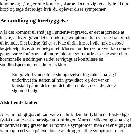
komme og gå og er ofte korte og skarpe. Det er vigtigt at lytte til din
krop og tage det roligt, hvis du oplever disse symptomer.
Behandling og forebyggelse
Når det kommer til små jag i underlivet gravid, er det afgørende at
huske, at hver graviditet er unik, og symptomer kan variere fra kvinde
til kvinde. Det bedste råd er at lytte til din krop, hvile nok og søge
lægehjælp, hvis du er bekymret. Muren i underlivet gravid kan nogle
gange være forårsaget af andre faktorer som fordøjelsesbesvær eller
hormonelle ændringer, så det er vigtigt at konsultere en
sundhedsperson, hvis du er usikker.
En gravid kvinde delte sin oplevelse: Jeg følte små jag i
underlivet fra starten af min graviditet, og det var en
konstant påmindelse om det lille mirakel, der udviklede
sig inde i mig.
Afsluttende tanker
At være tidligt gravid kan være en turbulent tid fyldt med forskellige
fysiske og følelsesmæssige udfordringer. Murren, stikken og små jag i
underlivet tidlig graviditet er normale symptomer, men det er vigtigt at
være opmærksom på eventuelle ændringer i dine symptomer eller