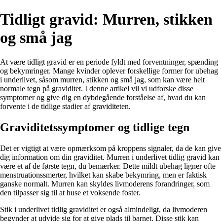
Tidligt gravid: Murren, stikken
og små jag
At være tidligt gravid er en periode fyldt med forventninger, spænding
og bekymringer. Mange kvinder oplever forskellige former for ubehag
i underlivet, såsom murren, stikken og små jag, som kan være helt
normale tegn på graviditet. I denne artikel vil vi udforske disse
symptomer og give dig en dybdegående forståelse af, hvad du kan
forvente i de tidlige stadier af graviditeten.
Graviditetssymptomer og tidlige tegn
Det er vigtigt at være opmærksom på kroppens signaler, da de kan give
dig information om din graviditet. Murren i underlivet tidlig gravid kan
være et af de første tegn, du bemærker. Dette mildt ubehag ligner ofte
menstruationssmerter, hvilket kan skabe bekymring, men er faktisk
ganske normalt. Murren kan skyldes livmoderens forandringer, som
den tilpasser sig til at huse et voksende foster.
Stik i underlivet tidlig graviditet er også almindeligt, da livmoderen
begynder at udvide sig for at give plads til barnet. Disse stik kan