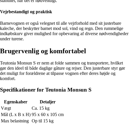
stabilitet, når det er nødvendigt.
Vejrbestandigt og praktisk
Barnevognen er også velegnet til alle vejrforhold med sit justerbare
kaleche, der beskytter barnet mod sol, vind og regn. Den rummelige
indkøbskurv giver mulighed for opbevaring af diverse nødvendigheder
under turene.
Brugervenlig og komfortabel
Teutonia Monsun S er nem at folde sammen og transportere, hvilket
gør den ideel til både daglige gåture og rejser. Den justerbare styr gør
det muligt for forældrene at tilpasse vognen efter deres højde og
komfort.
Specifikationer for Teutonia Monsun S
Egenskaber
Detaljer
Vægt
Ca. 15 kg
Mål (L x B x H)
95 x 60 x 105 cm
Max belastning
Op til 15 kg