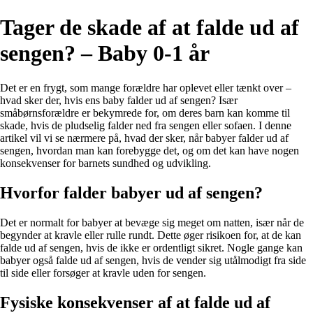
Tager de skade af at falde ud af
sengen? – Baby 0-1 år
Det er en frygt, som mange forældre har oplevet eller tænkt over –
hvad sker der, hvis ens baby falder ud af sengen? Især
småbørnsforældre er bekymrede for, om deres barn kan komme til
skade, hvis de pludselig falder ned fra sengen eller sofaen. I denne
artikel vil vi se nærmere på, hvad der sker, når babyer falder ud af
sengen, hvordan man kan forebygge det, og om det kan have nogen
konsekvenser for barnets sundhed og udvikling.
Hvorfor falder babyer ud af sengen?
Det er normalt for babyer at bevæge sig meget om natten, især når de
begynder at kravle eller rulle rundt. Dette øger risikoen for, at de kan
falde ud af sengen, hvis de ikke er ordentligt sikret. Nogle gange kan
babyer også falde ud af sengen, hvis de vender sig utålmodigt fra side
til side eller forsøger at kravle uden for sengen.
Fysiske konsekvenser af at falde ud af