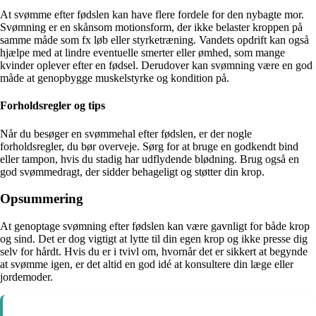
At svømme efter fødslen kan have flere fordele for den nybagte mor.
Svømning er en skånsom motionsform, der ikke belaster kroppen på
samme måde som fx løb eller styrketræning. Vandets opdrift kan også
hjælpe med at lindre eventuelle smerter eller ømhed, som mange
kvinder oplever efter en fødsel. Derudover kan svømning være en god
måde at genopbygge muskelstyrke og kondition på.
Forholdsregler og tips
Når du besøger en svømmehal efter fødslen, er der nogle
forholdsregler, du bør overveje. Sørg for at bruge en godkendt bind
eller tampon, hvis du stadig har udflydende blødning. Brug også en
god svømmedragt, der sidder behageligt og støtter din krop.
Opsummering
At genoptage svømning efter fødslen kan være gavnligt for både krop
og sind. Det er dog vigtigt at lytte til din egen krop og ikke presse dig
selv for hårdt. Hvis du er i tvivl om, hvornår det er sikkert at begynde
at svømme igen, er det altid en god idé at konsultere din læge eller
jordemoder.