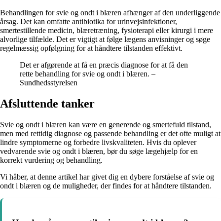
Behandlingen for svie og ondt i blæren afhænger af den underliggende
årsag. Det kan omfatte antibiotika for urinvejsinfektioner,
smertestillende medicin, blæretræning, fysioterapi eller kirurgi i mere
alvorlige tilfælde. Det er vigtigt at følge lægens anvisninger og søge
regelmæssig opfølgning for at håndtere tilstanden effektivt.
Det er afgørende at få en præcis diagnose for at få den
rette behandling for svie og ondt i blæren. –
Sundhedsstyrelsen
Afsluttende tanker
Svie og ondt i blæren kan være en generende og smertefuld tilstand,
men med rettidig diagnose og passende behandling er det ofte muligt at
lindre symptomerne og forbedre livskvaliteten. Hvis du oplever
vedvarende svie og ondt i blæren, bør du søge lægehjælp for en
korrekt vurdering og behandling.
Vi håber, at denne artikel har givet dig en dybere forståelse af svie og
ondt i blæren og de muligheder, der findes for at håndtere tilstanden.