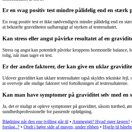
Er en svag positiv test mindre pålidelig end en stærk p
En svag positiv test er ikke nødvendigvis mindre pålidelig end en stærk
at bekræfte graviditeten uafhængigt af styrken af testresultatet.
Kan stress eller angst påvirke resultatet af en gravidite
Stress og angst kan potentielt påvirke kroppens hormonelle balance, h
rolig, når man tager en test.
Er der andre faktorer, der kan give en uklar gravidite
Udover graviditet kan uklare testresultater også skyldes tekniske fejl,
at overveje alle mulige faktorer ved fortolkningen af testresultaterne.
Kan man have symptomer på graviditet selv med en sv
Ja, det er muligt at opleve symptomer på graviditet, såsom træthed, øm
sundhedsprofessionelle for passende opfølgning.
Blødning når den ene tvilling går til
•
Ammegigt? Hvad siger lægen?
forslag..?
•
Ondt i højre side af maven, under ribben
•
Hjælp til båreb