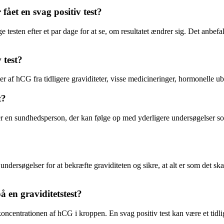
fået en svag positiv test?
age testen efter et par dage for at se, om resultatet ændrer sig. Det an
 test?
ter af hCG fra tidligere graviditeter, visse medicineringer, hormonelle uba
t?
ller en sundhedsperson, der kan følge op med yderligere undersøgelser so
undersøgelser for at bekræfte graviditeten og sikre, at alt er som det sk
å en graviditetstest?
koncentrationen af hCG i kroppen. En svag positiv test kan være et tidlig