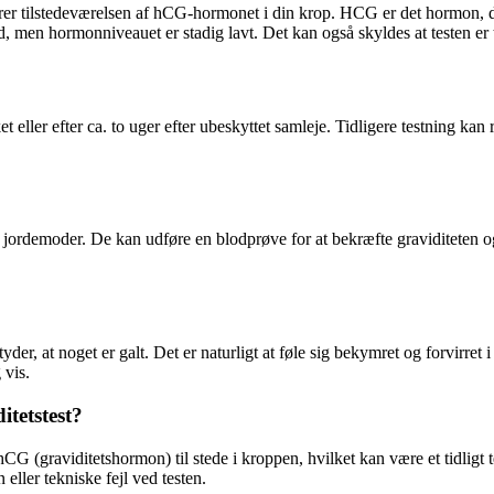
ikerer tilstedeværelsen af hCG-hormonet i din krop. HCG er det hormon, d
id, men hormonniveauet er stadig lavt. Det kan også skyldes at testen er ta
 eller efter ca. to uger efter ubeskyttet samleje. Tidligere testning kan res
ller jordemoder. De kan udføre en blodprøve for at bekræfte graviditete
yder, at noget er galt. Det er naturligt at føle sig bekymret og forvirret
 vis.
itetstest?
hCG (graviditetshormon) til stede i kroppen, hvilket kan være et tidligt te
 eller tekniske fejl ved testen.