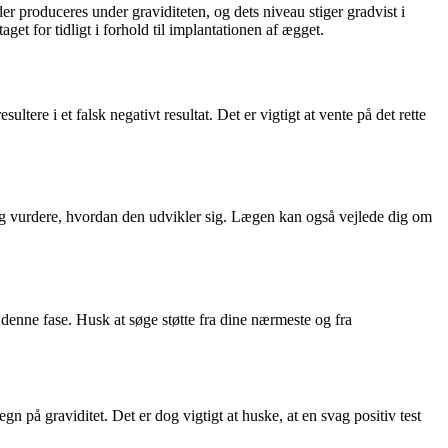
er produceres under graviditeten, og dets niveau stiger gradvist i
get for tidligt i forhold til implantationen af ægget.
ultere i et falsk negativt resultat. Det er vigtigt at vente på det rette
n og vurdere, hvordan den udvikler sig. Lægen kan også vejlede dig om
 i denne fase. Husk at søge støtte fra dine nærmeste og fra
gn på graviditet. Det er dog vigtigt at huske, at en svag positiv test