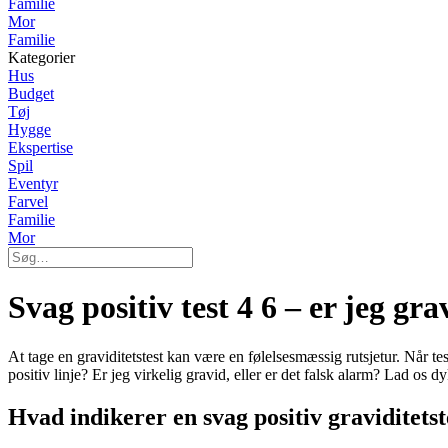
Familie
Mor
Familie
Kategorier
Hus
Budget
Tøj
Hygge
Ekspertise
Spil
Eventyr
Farvel
Familie
Mor
Svag positiv test 4 6 – er jeg gra
At tage en graviditetstest kan være en følelsesmæssig rutsjetur. Når te
positiv linje? Er jeg virkelig gravid, eller er det falsk alarm? Lad os
Hvad indikerer en svag positiv graviditetst