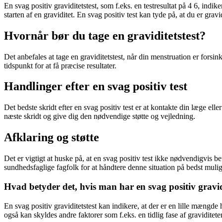
En svag positiv graviditetstest, som f.eks. en testresultat på 4 6, ind
starten af en graviditet. En svag positiv test kan tyde på, at du er grav
Hvornår bør du tage en graviditetstest?
Det anbefales at tage en graviditetstest, når din menstruation er forsinket
tidspunkt for at få præcise resultater.
Handlinger efter en svag positiv test
Det bedste skridt efter en svag positiv test er at kontakte din læge e
næste skridt og give dig den nødvendige støtte og vejledning.
Afklaring og støtte
Det er vigtigt at huske på, at en svag positiv test ikke nødvendigvis bet
sundhedsfaglige fagfolk for at håndtere denne situation på bedst mulig
Hvad betyder det, hvis man har en svag positiv gravid
En svag positiv graviditetstest kan indikere, at der er en lille mængde 
også kan skyldes andre faktorer som f.eks. en tidlig fase af graviditeten