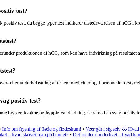
ositiv test?
 positiv test, da begge typer test indikerer tilstedeværelsen af hCG i k
tstest?
erunder produktionen af hCG, som kan have indvirkning på resultatet af 
tstest?
 over- eller underbelastning af testen, medicinering, hormonelle forstyrr
ag positiv test?
me bryster, kvalme og hyppig vandladning, selv med en svag positiv test.
•
Info om frysning af fløde og flødeskum!
•
Veer går i sig selv 🙁 Hvad
uket – hvad skriver man på båndet?
•
Det bobler i underlivet – hvad ka