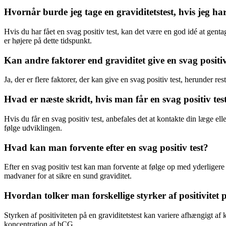
Hvornår burde jeg tage en graviditetstest, hvis jeg har 
Hvis du har fået en svag positiv test, kan det være en god idé at gent
er højere på dette tidspunkt.
Kan andre faktorer end graviditet give en svag positiv
Ja, der er flere faktorer, der kan give en svag positiv test, herunder res
Hvad er næste skridt, hvis man får en svag positiv tes
Hvis du får en svag positiv test, anbefales det at kontakte din læge e
følge udviklingen.
Hvad kan man forvente efter en svag positiv test?
Efter en svag positiv test kan man forvente at følge op med yderligere 
madvaner for at sikre en sund graviditet.
Hvordan tolker man forskellige styrker af positivitet p
Styrken af positiviteten på en graviditetstest kan variere afhængigt af 
koncentration af hCG.