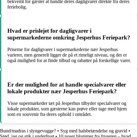
bekvemt for gæster at handle deres dagligvarer direkte fra deres
feriebolig.
Hvad er prislejet for dagligvarer i
supermarkederne omkring Jesperhus Feriepark?
Priserne for dagligvarer i supermarkederne nær Jesperhus
varierer, men generelt ligger de på et rimeligt niveau, og der er
også mulighed for at finde tilbud og rabatter på forskellige varer.
Er der mulighed for at handle specialvarer eller
lokale produkter nær Jesperhus Feriepark?
Visse supermarkeder tæt på Jesperhus tilbyder specialvarer og
lokale produkter, som gæsterne kan prøve eller tage med hjem
som en souvenir fra deres ophold i området.
Bund/madras i slyngevugge?
•
Syg med halsbetændelse og gravid
•
Stød, jag og stik i underlivet
•
10 poser blommer fra fryseren – hvad