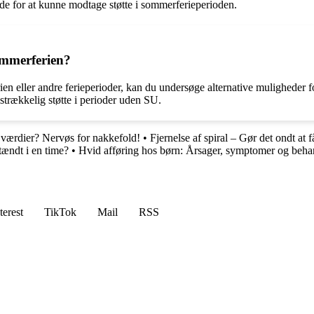
ende for at kunne modtage støtte i sommerferieperioden.
ommerferien?
 eller andre ferieperioder, kan du undersøge alternative muligheder for 
strækkelig støtte i perioder uden SU.
 værdier? Nervøs for nakkefold!
•
Fjernelse af spiral – Gør det ondt at f
tændt i en time?
•
Hvid afføring hos børn: Årsager, symptomer og beha
terest
TikTok
Mail
RSS