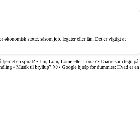
økonomisk støtte, såsom job, legater eller lån. Det er vigtigt at
å fjernet en spiral?
•
Lui, Loui, Louie eller Louis?
•
Diarre som tegn på
ndling
•
Musik til bryllup? 🙂
•
Google hjælp for dummies: Hvad er en