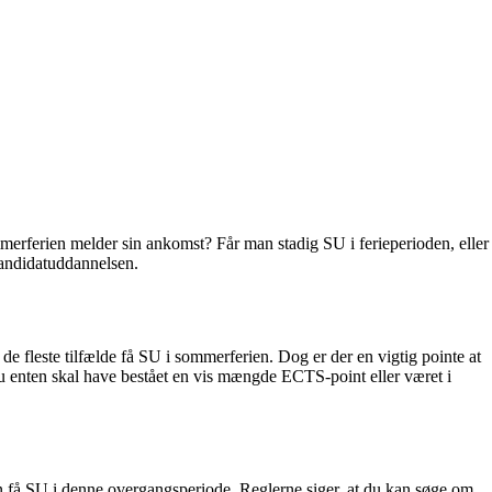
erferien melder sin ankomst? Får man stadig SU i ferieperioden, eller
kandidatuddannelsen.
e fleste tilfælde få SU i sommerferien. Dog er der en vigtig pointe at
u enten skal have bestået en vis mængde ECTS-point eller været i
n få SU i denne overgangsperiode. Reglerne siger, at du kan søge om