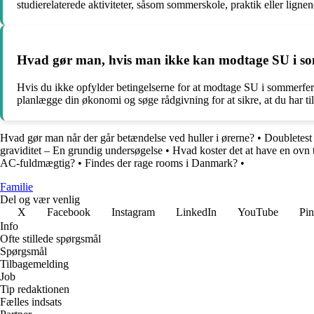
studierelaterede aktiviteter, såsom sommerskole, praktik eller lign
Hvad gør man, hvis man ikke kan modtage SU i s
Hvis du ikke opfylder betingelserne for at modtage SU i sommerferien
planlægge din økonomi og søge rådgivning for at sikre, at du har til
Hvad gør man når der går betændelse ved huller i ørerne?
•
Doubletest
graviditet – En grundig undersøgelse
•
Hvad koster det at have en ovn 
AC-fuldmægtig?
•
Findes der rage rooms i Danmark?
•
Familie
Del og vær venlig
X
Facebook
Instagram
LinkedIn
YouTube
Pin
Info
Ofte stillede spørgsmål
Spørgsmål
Tilbagemelding
Job
Tip redaktionen
Fælles indsats