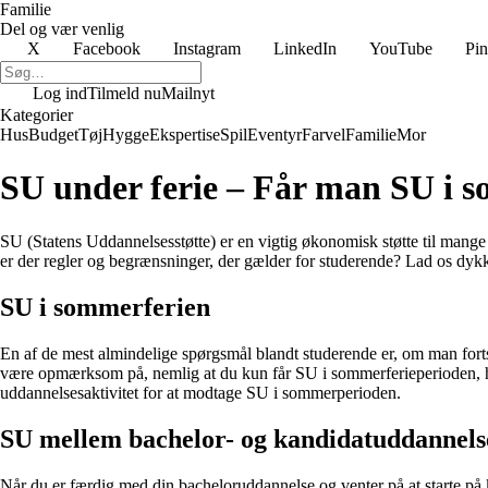
Familie
Del og vær venlig
X
Facebook
Instagram
LinkedIn
YouTube
Pin
Log ind
Tilmeld nu
Mailnyt
Kategorier
Hus
Budget
Tøj
Hygge
Ekspertise
Spil
Eventyr
Farvel
Familie
Mor
SU under ferie – Får man SU i 
SU (Statens Uddannelsesstøtte) er en vigtig økonomisk støtte til mang
er der regler og begrænsninger, der gælder for studerende? Lad os dy
SU i sommerferien
En af de mest almindelige spørgsmål blandt studerende er, om man forts
være opmærksom på, nemlig at du kun får SU i sommerferieperioden, hvi
uddannelsesaktivitet for at modtage SU i sommerperioden.
SU mellem bachelor- og kandidatuddannels
Når du er færdig med din bacheloruddannelse og venter på at starte på