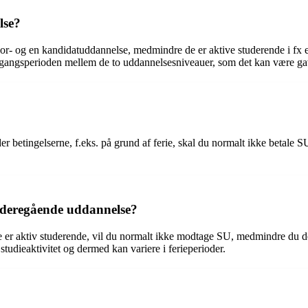
lse?
r- og en kandidatuddannelse, medmindre de er aktive studerende i fx 
ergangsperioden mellem de to uddannelsesniveauer, som det kan være gavnl
er betingelserne, f.eks. på grund af ferie, skal du normalt ikke betale
ideregående uddannelse?
 aktiv studerende, vil du normalt ikke modtage SU, medmindre du deltager
tudieaktivitet og dermed kan variere i ferieperioder.