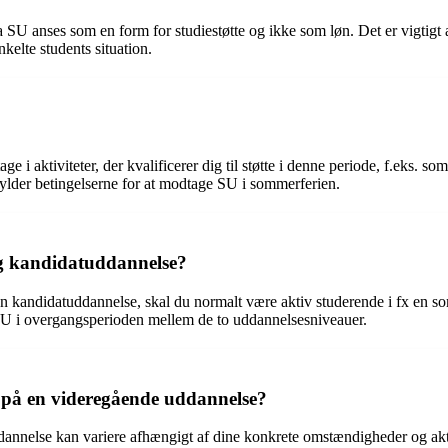
a SU anses som en form for studiestøtte og ikke som løn. Det er vigtigt
kelte students situation.
 i aktiviteter, der kvalificerer dig til støtte i denne periode, f.eks. 
fylder betingelserne for at modtage SU i sommerferien.
og kandidatuddannelse?
andidatuddannelse, skal du normalt være aktiv studerende i fx en sommer
r SU i overgangsperioden mellem de to uddannelsesniveauer.
 på en videregående uddannelse?
nelse kan variere afhængigt af dine konkrete omstændigheder og aktivit