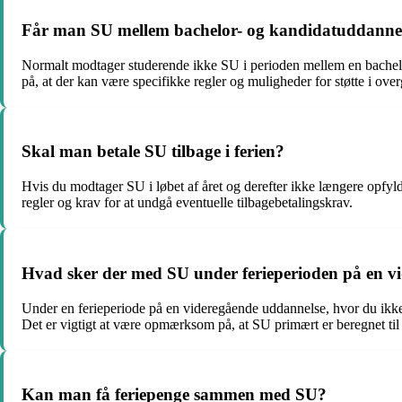
Får man SU mellem bachelor- og kandidatuddanne
Normalt modtager studerende ikke SU i perioden mellem en bachelo
på, at der kan være specifikke regler og muligheder for støtte i ov
Skal man betale SU tilbage i ferien?
Hvis du modtager SU i løbet af året og derefter ikke længere opfyld
regler og krav for at undgå eventuelle tilbagebetalingskrav.
Hvad sker der med SU under ferieperioden på en v
Under en ferieperiode på en videregående uddannelse, hvor du ikke er
Det er vigtigt at være opmærksom på, at SU primært er beregnet til s
Kan man få feriepenge sammen med SU?