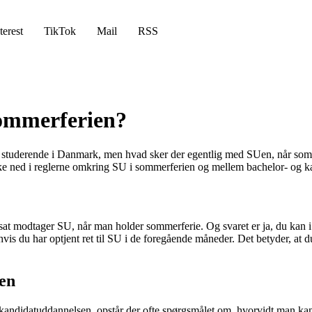
terest
TikTok
Mail
RSS
sommerferien?
e studerende i Danmark, men hvad sker der egentlig med SUen, når somm
kke ned i reglerne omkring SU i sommerferien og mellem bachelor- og 
at modtager SU, når man holder sommerferie. Og svaret er ja, du kan i d
s du har optjent ret til SU i de foregående måneder. Det betyder, at d
en
 kandidatuddannelsen, opstår der ofte spørgsmålet om, hvorvidt man ka