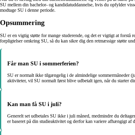
SU mellem din bachelor- og kandidatuddannelse, hvis du opfylder visse 
modtage SU i denne periode.
Opsummering
SU er en vigtig støtte for mange studerende, og det er vigtigt at fors
forpligtelser omkring SU, så du kan sikre dig den retmæssige støtte un
Får man SU i sommerferien?
SU er normalt ikke tilgængelig i de almindelige sommermåneder (juni
aktiviteter, vil SU normalt først blive udbetalt igen, når du starter d
Kan man få SU i juli?
Generelt set udbetales SU ikke i juli måned, medmindre du deltager
er baseret på din studieaktivitet og derfor kan variere afhængigt a