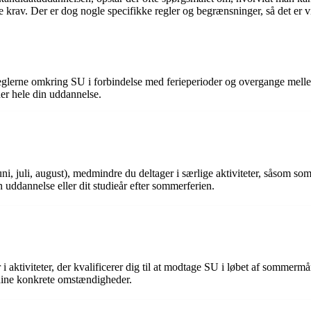
krav. Der er dog nogle specifikke regler og begrænsninger, så det er vi
tå reglerne omkring SU i forbindelse med ferieperioder og overgange mel
der hele din uddannelse.
, juli, august), medmindre du deltager i særlige aktiviteter, såsom som
in uddannelse eller dit studieår efter sommerferien.
 i aktiviteter, der kvalificerer dig til at modtage SU i løbet af somme
f dine konkrete omstændigheder.