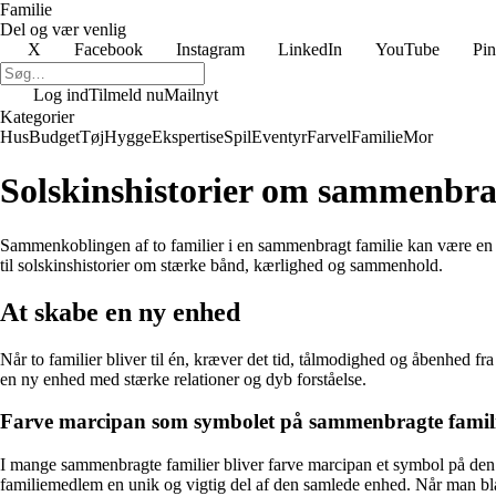
Familie
Del og vær venlig
X
Facebook
Instagram
LinkedIn
YouTube
Pin
Log ind
Tilmeld nu
Mailnyt
Kategorier
Hus
Budget
Tøj
Hygge
Ekspertise
Spil
Eventyr
Farvel
Familie
Mor
Solskinshistorier om sammenbra
Sammenkoblingen af to familier i en sammenbragt familie kan være en u
til solskinshistorier om stærke bånd, kærlighed og sammenhold.
At skabe en ny enhed
Når to familier bliver til én, kræver det tid, tålmodighed og åbenhed fr
en ny enhed med stærke relationer og dyb forståelse.
Farve marcipan som symbolet på sammenbragte famil
I mange sammenbragte familier bliver farve marcipan et symbol på den
familiemedlem en unik og vigtig del af den samlede enhed. Når man bl