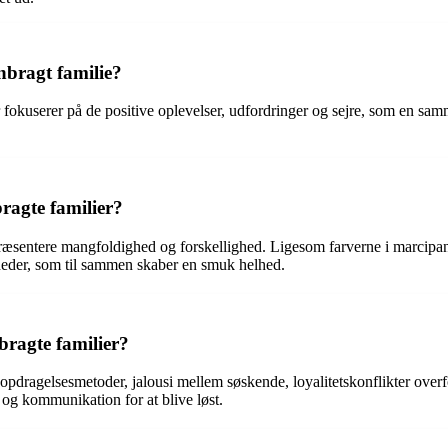
nbragt familie?
r fokuserer på de positive oplevelser, udfordringer og sejre, som en s
agte familier?
præsentere mangfoldighed og forskellighed. Ligesom farverne i marcip
heder, som til sammen skaber en smuk helhed.
bragte familier?
pdragelsesmetoder, jalousi mellem søskende, loyalitetskonflikter overfor
 og kommunikation for at blive løst.