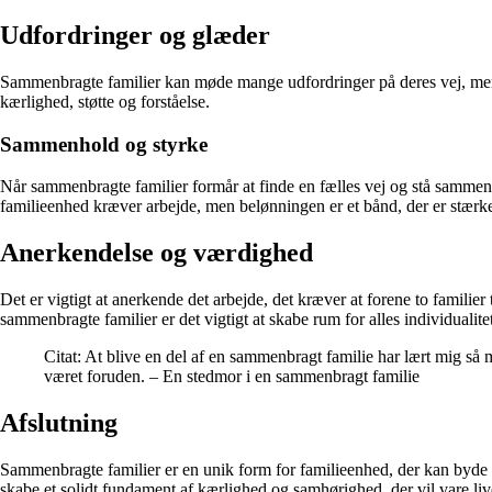
Udfordringer og glæder
Sammenbragte familier kan møde mange udfordringer på deres vej, men 
kærlighed, støtte og forståelse.
Sammenhold og styrke
Når sammenbragte familier formår at finde en fælles vej og stå sammen
familieenhed kræver arbejde, men belønningen er et bånd, der er stærk
Anerkendelse og værdighed
Det er vigtigt at anerkende det arbejde, det kræver at forene to familie
sammenbragte familier er det vigtigt at skabe rum for alles individuali
Citat: At blive en del af en sammenbragt familie har lært mig så
været foruden. – En stedmor i en sammenbragt familie
Afslutning
Sammenbragte familier er en unik form for familieenhed, der kan byde 
skabe et solidt fundament af kærlighed og samhørighed, der vil vare liv