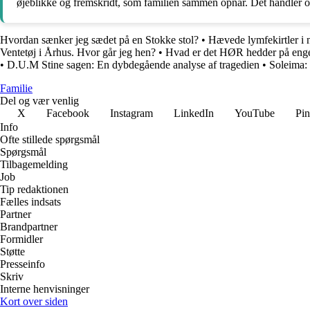
øjeblikke og fremskridt, som familien sammen opnår. Det handler 
Hvordan sænker jeg sædet på en Stokke stol?
•
Hævede lymfekirtler i
Ventetøj i Århus. Hvor går jeg hen?
•
Hvad er det HØR hedder på eng
•
D.U.M Stine sagen: En dybdegående analyse af tragedien
•
Soleima:
Familie
Del og vær venlig
X
Facebook
Instagram
LinkedIn
YouTube
Pin
Info
Ofte stillede spørgsmål
Spørgsmål
Tilbagemelding
Job
Tip redaktionen
Fælles indsats
Partner
Brandpartner
Formidler
Støtte
Presseinfo
Skriv
Interne henvisninger
Kort over siden