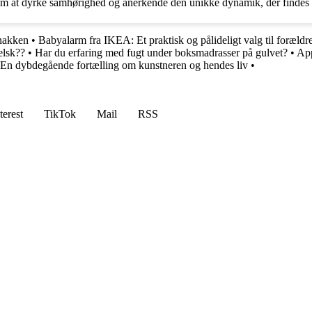
om at dyrke samhørighed og anerkende den unikke dynamik, der findes i
 nakken
•
Babyalarm fra IKEA: Et praktisk og pålideligt valg til forældr
elsk??
•
Har du erfaring med fugt under boksmadrasser på gulvet?
•
App
 En dybdegående fortælling om kunstneren og hendes liv
•
terest
TikTok
Mail
RSS