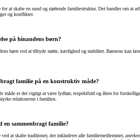
or at skabe en sund og støttende familiestruktur. Det handler om at ar
ger og konflikter.
else på hinandens børn?
ns børn ved at tilbyde støtte, kærlighed og stabilitet. Børnene kan lære
ragt familie på en konstruktiv måde?
tiv måde er det vigtigt at være lydhør, respektfuld og åben for forskel
tyrke relationerne i familien.
d en sammenbragt familie?
ed at skabe traditioner, der inkluderer alle familiemedlemmer, anerken