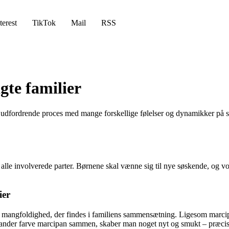
terest
TikTok
Mail
RSS
gte familier
dfordrende proces med mange forskellige følelser og dynamikker på spi
a alle involverede parter. Børnene skal vænne sig til nye søskende, og v
ier
 mangfoldighed, der findes i familiens sammensætning. Ligesom marcipa
ander farve marcipan sammen, skaber man noget nyt og smukt – præcis 