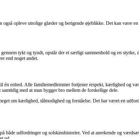
også opleve utrolige glæder og berigende øjeblikke. Det kan være en 
 gennem tykt og tyndt, opstår der et særligt sammenhold og en styrke,
ere end noget andet.
r til én enhed. Alle familiemedlemmer fortjener respekt, kærlighed og væ
tet samtidig med at man bygger bro mellem de forskellige dele.
 meget om kærlighed, tålmodighed og forståelse. Det har været en udfor
på både udfordringer og solskinshistorier. Ved at anerkende og værdsæ
et ud.