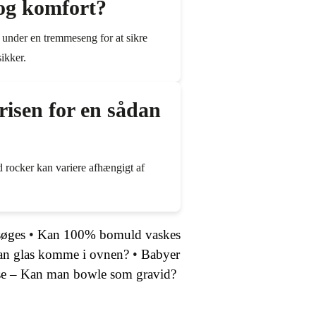
 og komfort?
t under en tremmeseng for at sikre
ikker.
risen for en sådan
d rocker kan variere afhængigt af
søges
•
Kan 100% bomuld vaskes
kan glas komme i ovnen?
•
Babyer
lse – Kan man bowle som gravid?