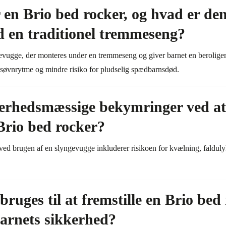
en Brio bed rocker, og hvad er den
 en traditionel tremmeseng?
gevugge, der monteres under en tremmeseng og giver barnet en beroli
 søvnrytme og mindre risiko for pludselig spædbarnsdød.
kerhedsmæssige bekymringer ved at
Brio bed rocker?
ed brugen af en slyngevugge inkluderer risikoen for kvælning, faldulyk
bruges til at fremstille en Brio bed
 barnets sikkerhed?