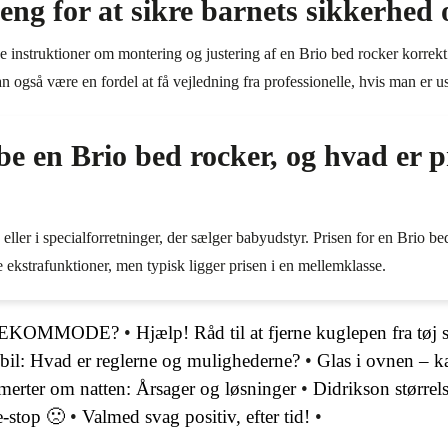
ng for at sikre barnets sikkerhed
de instruktioner om montering og justering af en Brio bed rocker korrek
 også være en fordel at få vejledning fra professionelle, hvis man er us
 en Brio bed rocker, og hvad er p
ller i specialforretninger, der sælger babyudstyr. Prisen for en Brio be
 ekstrafunktioner, men typisk ligger prisen i en mellemklasse.
PUSLEKOMMODE?
•
Hjælp! Råd til at fjerne kuglepen fra tøj 
bil: Hvad er reglerne og mulighederne?
•
Glas i ovnen – 
erter om natten: Årsager og løsninger
•
Didrikson større
e-stop 🙁
•
Valmed svag positiv, efter tid!
•