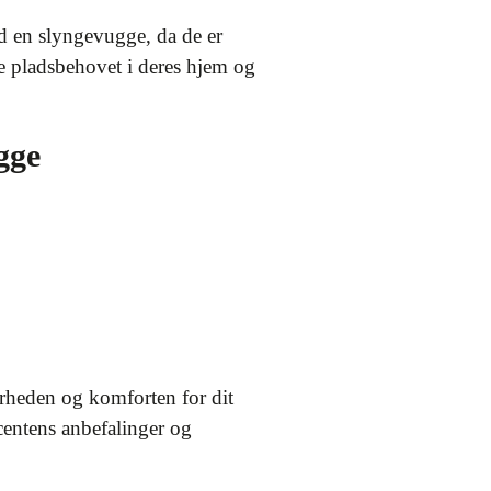
nd en slyngevugge, da de er
re pladsbehovet i deres hjem og
gge
erheden og komforten for dit
centens anbefalinger og