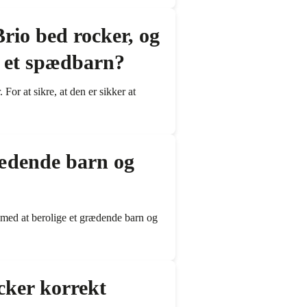
rio bed rocker, og
r et spædbarn?
or at sikre, at den er sikker at
rædende barn og
 med at berolige et grædende barn og
cker korrekt