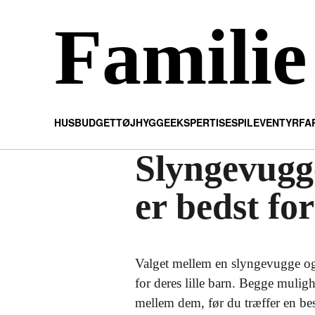
Familie
HUS
BUDGET
TØJ
HYGGE
EKSPERTISE
SPIL
EVENTYR
FA
Slyngevugg
er bedst fo
Valget mellem en slyngevugge og 
for deres lille barn. Begge muligh
mellem dem, før du træffer en be