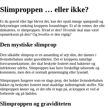
Slimproppen … eller ikke?
Er du gravid eller lige blevet det, kan der opstå mange spørgsmål og
bekymringer omkring kroppens forandringer. Et af de emner, der ofte
diskuteres, er slimproppen. Hvad er den? Hvornår skal man være
opmærksom på den? Og hvorfor er den vigtig?
Den mystiske slimprop
Den såkaldte slimprop er en ansamling af sejt slim, der dannes i
livmoderhalsen under graviditeten. Det er kroppens naturlige
forsvarsmekanisme, der skal beskytte fosteret mod bakterier og
infektioner udefra. Slimproppen kan have forskelligt udseende og
konsistens, men den er normalt gennemsigtig eller lyserød.
Slimproppen fungerer som en slags prop, der holder livmoderhalsen
lukket og beskytter fosteret mod skadelige indtrængende stoffer. Når
slimproppen løsner sig, er det ofte et tegn på, at kroppen er ved at
forberede sig på fødslen.
Slimproppen og graviditeten