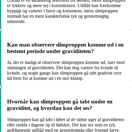
Udflåd er en almindelig sekretion fra skeden, mens slimproppen
er tykkere og mere sej i konsistensen. Udflåd kan forekomme
hyppigt og varierer i farve og konsistens, mens slimproppen
normalt har en mere karakteristisk tyk og gennemsigtig
udseende.
Kan man observere slimproppen komme ud i en
bestemt periode under graviditeten?
Ja, det er muligt at observere slimproppen komme ud, især mod
slutningen af graviditeten. Det kan dog variere fra kvinde til
kvinde, og nogle gange kan slimproppen gå tabt gradvist over
tid frem for at komme ud i én stor klump.
Hvornår kan slimproppen gå tabt under en
graviditet, og hvordan kan det ses?
Slimproppen kan gå tabt i løbet af de sidste uger af graviditeten
eller endda i dagene op til fødslen. Det kan ses som en tyk,
gelélignende udflåd med en gennemsigtig eller lyserød farve.