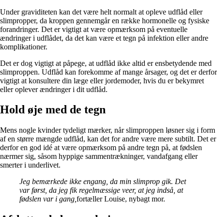
Under graviditeten kan det være helt normalt at opleve udflåd eller
slimpropper, da kroppen gennemgår en række hormonelle og fysiske
forandringer. Det er vigtigt at være opmærksom på eventuelle
ændringer i udflådet, da det kan være et tegn på infektion eller andre
komplikationer.
Det er dog vigtigt at påpege, at udflåd ikke altid er ensbetydende med
slimproppen. Udflåd kan forekomme af mange årsager, og det er derfor
vigtigt at konsultere din læge eller jordemoder, hvis du er bekymret
eller oplever ændringer i dit udflåd.
Hold øje med de tegn
Mens nogle kvinder tydeligt mærker, når slimproppen løsner sig i form
af en større mængde udflåd, kan det for andre være mere subtilt. Det er
derfor en god idé at være opmærksom på andre tegn på, at fødslen
nærmer sig, såsom hyppige sammentrækninger, vandafgang eller
smerter i underlivet.
Jeg bemærkede ikke engang, da min slimprop gik. Det
var først, da jeg fik regelmæssige veer, at jeg indså, at
fødslen var i gang,
fortæller Louise, nybagt mor.