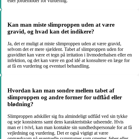
eller jordemoder for vurdering.
Kan man miste slimproppen uden at være
gravid, og hvad kan det indikere?
Ja, det er muligt at miste slimproppen uden at være gravid,
selvom det er mere sjældent. Tabet af slimproppen uden for
graviditet kan være et tegn på irritation i livmoderhalsen eller en
infektion, og det kan være en god idé at konsultere en læge for
at få en vurdering og eventuel behandling.
Hvordan kan man sondre mellem tabet af
slimproppen og andre former for udflåd eller
blødning?
Slimproppen adskiller sig fra almindeligt udflåd ved sin tykke
og seje konsistens samt dens karakteristiske udseende. Hvis
man er i tvivl, kan man kontakte sin sundhedspersonale for at få
vejledning og vurdering. Det er også vigtigt at være
opmærksom på eventuelle symptomer som smerter, feber eller