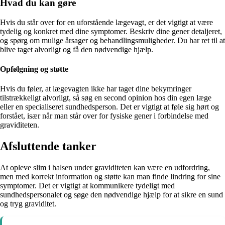
Hvad du kan gøre
Hvis du står over for en uforstående lægevagt, er det vigtigt at være
tydelig og konkret med dine symptomer. Beskriv dine gener detaljeret,
og spørg om mulige årsager og behandlingsmuligheder. Du har ret til at
blive taget alvorligt og få den nødvendige hjælp.
Opfølgning og støtte
Hvis du føler, at lægevagten ikke har taget dine bekymringer
tilstrækkeligt alvorligt, så søg en second opinion hos din egen læge
eller en specialiseret sundhedsperson. Det er vigtigt at føle sig hørt og
forstået, især når man står over for fysiske gener i forbindelse med
graviditeten.
Afsluttende tanker
At opleve slim i halsen under graviditeten kan være en udfordring,
men med korrekt information og støtte kan man finde lindring for sine
symptomer. Det er vigtigt at kommunikere tydeligt med
sundhedspersonalet og søge den nødvendige hjælp for at sikre en sund
og tryg graviditet.