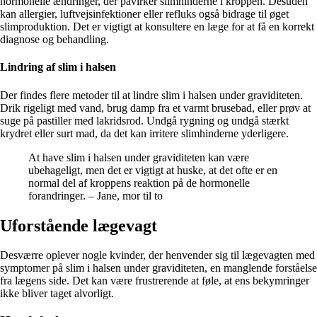
hormonelle ændringer, der påvirker slimhinderne i kroppen. Desuden
kan allergier, luftvejsinfektioner eller refluks også bidrage til øget
slimproduktion. Det er vigtigt at konsultere en læge for at få en korrekt
diagnose og behandling.
Lindring af slim i halsen
Der findes flere metoder til at lindre slim i halsen under graviditeten.
Drik rigeligt med vand, brug damp fra et varmt brusebad, eller prøv at
suge på pastiller med lakridsrod. Undgå rygning og undgå stærkt
krydret eller surt mad, da det kan irritere slimhinderne yderligere.
At have slim i halsen under graviditeten kan være
ubehageligt, men det er vigtigt at huske, at det ofte er en
normal del af kroppens reaktion på de hormonelle
forandringer. – Jane, mor til to
Uforstående lægevagt
Desværre oplever nogle kvinder, der henvender sig til lægevagten med
symptomer på slim i halsen under graviditeten, en manglende forståelse
fra lægens side. Det kan være frustrerende at føle, at ens bekymringer
ikke bliver taget alvorligt.