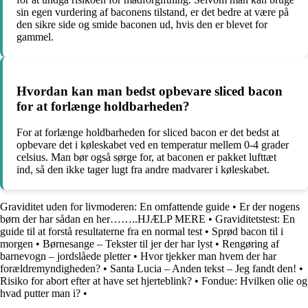
sin egen vurdering af baconens tilstand, er det bedre at være på
den sikre side og smide baconen ud, hvis den er blevet for
gammel.
Hvordan kan man bedst opbevare sliced bacon
for at forlænge holdbarheden?
For at forlænge holdbarheden for sliced bacon er det bedst at
opbevare det i køleskabet ved en temperatur mellem 0-4 grader
celsius. Man bør også sørge for, at baconen er pakket lufttæt
ind, så den ikke tager lugt fra andre madvarer i køleskabet.
Graviditet uden for livmoderen: En omfattende guide
•
Er der nogens
børn der har sådan en her……..HJÆLP MERE
•
Graviditetstest: En
guide til at forstå resultaterne fra en normal test
•
Sprød bacon til i
morgen
•
Børnesange – Tekster til jer der har lyst
•
Rengøring af
barnevogn – jordslåede pletter
•
Hvor tjekker man hvem der har
forældremyndigheden?
•
Santa Lucia – Anden tekst – Jeg fandt den!
•
Risiko for abort efter at have set hjerteblink?
•
Fondue: Hvilken olie og
hvad putter man i?
•