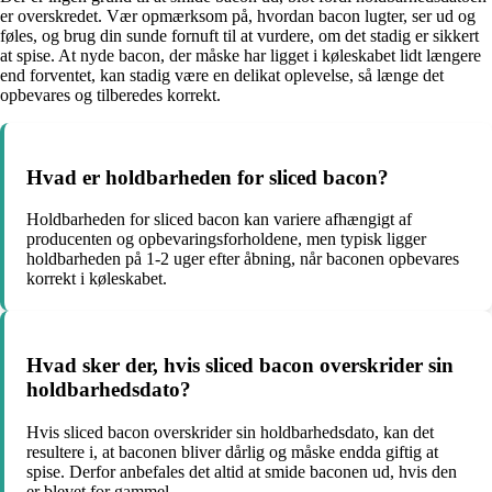
er overskredet. Vær opmærksom på, hvordan bacon lugter, ser ud og
føles, og brug din sunde fornuft til at vurdere, om det stadig er sikkert
at spise. At nyde bacon, der måske har ligget i køleskabet lidt længere
end forventet, kan stadig være en delikat oplevelse, så længe det
opbevares og tilberedes korrekt.
Hvad er holdbarheden for sliced bacon?
Holdbarheden for sliced bacon kan variere afhængigt af
producenten og opbevaringsforholdene, men typisk ligger
holdbarheden på 1-2 uger efter åbning, når baconen opbevares
korrekt i køleskabet.
Hvad sker der, hvis sliced bacon overskrider sin
holdbarhedsdato?
Hvis sliced bacon overskrider sin holdbarhedsdato, kan det
resultere i, at baconen bliver dårlig og måske endda giftig at
spise. Derfor anbefales det altid at smide baconen ud, hvis den
er blevet for gammel.