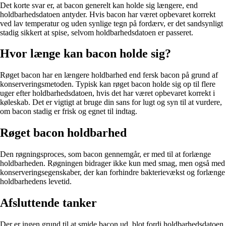
Det korte svar er, at bacon generelt kan holde sig længere, end
holdbarhedsdatoen antyder. Hvis bacon har været opbevaret korrekt
ved lav temperatur og uden synlige tegn på fordærv, er det sandsynligt
stadig sikkert at spise, selvom holdbarhedsdatoen er passeret.
Hvor længe kan bacon holde sig?
Røget bacon har en længere holdbarhed end fersk bacon på grund af
konserveringsmetoden. Typisk kan røget bacon holde sig op til flere
uger efter holdbarhedsdatoen, hvis det har været opbevaret korrekt i
køleskab. Det er vigtigt at bruge din sans for lugt og syn til at vurdere,
om bacon stadig er frisk og egnet til indtag.
Røget bacon holdbarhed
Den røgningsproces, som bacon gennemgår, er med til at forlænge
holdbarheden. Røgningen bidrager ikke kun med smag, men også med
konserveringsegenskaber, der kan forhindre bakterievækst og forlænge
holdbarhedens levetid.
Afsluttende tanker
Der er ingen grund til at smide bacon ud, blot fordi holdbarhedsdatoen