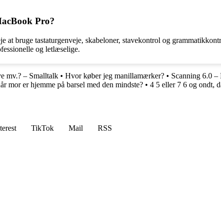
 MacBook Pro?
e at bruge tastaturgenveje, skabeloner, stavekontrol og grammatikkontr
fessionelle og letlæselige.
ve mv.? – Smalltalk
•
Hvor køber jeg manillamærker?
•
Scanning 6.0 – 
når mor er hjemme på barsel med den mindste?
•
4 5 eller 7 6 og ondt, 
terest
TikTok
Mail
RSS