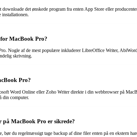
rst downloade det ønskede program fra enten App Store eller producent
 installationen.
e for MacBook Pro?
k Pro. Nogle af de mest populære inkluderer LibreOffice Writer, AbiWo
ndelig skrivning.
acBook Pro?
soft Word Online eller Zoho Writer direkte i din webbrowser på MacBo
på din computer.
r på MacBook Pro er sikrede?
, bør du regelmæssigt tage backup af dine filer enten på en ekstern ha