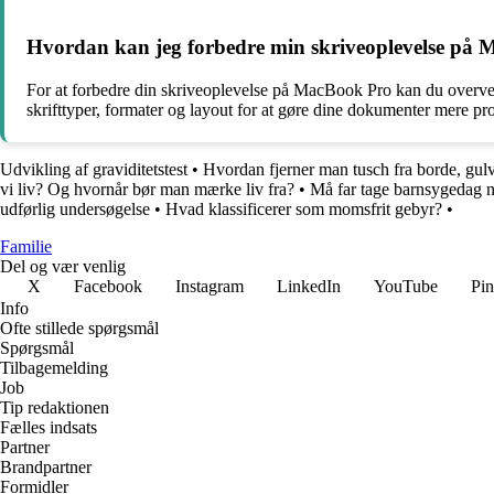
Hvordan kan jeg forbedre min skriveoplevelse på
For at forbedre din skriveoplevelse på MacBook Pro kan du overvej
skrifttyper, formater og layout for at gøre dine dokumenter mere pro
Udvikling af graviditetstest
•
Hvordan fjerner man tusch fra borde, gul
vi liv? Og hvornår bør man mærke liv fra?
•
Må far tage barnsygedag 
udførlig undersøgelse
•
Hvad klassificerer som momsfrit gebyr?
•
Familie
Del og vær venlig
X
Facebook
Instagram
LinkedIn
YouTube
Pin
Info
Ofte stillede spørgsmål
Spørgsmål
Tilbagemelding
Job
Tip redaktionen
Fælles indsats
Partner
Brandpartner
Formidler