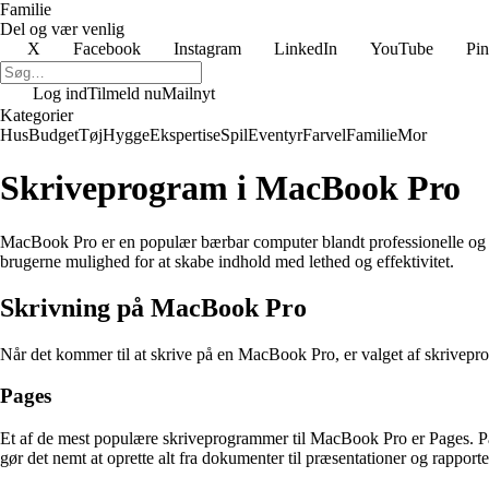
Familie
Del og vær venlig
X
Facebook
Instagram
LinkedIn
YouTube
Pin
Log ind
Tilmeld nu
Mailnyt
Kategorier
Hus
Budget
Tøj
Hygge
Ekspertise
Spil
Eventyr
Farvel
Familie
Mor
Skriveprogram i MacBook Pro
MacBook Pro er en populær bærbar computer blandt professionelle og k
brugerne mulighed for at skabe indhold med lethed og effektivitet.
Skrivning på MacBook Pro
Når det kommer til at skrive på en MacBook Pro, er valget af skrivepro
Pages
Et af de mest populære skriveprogrammer til MacBook Pro er Pages. Pag
gør det nemt at oprette alt fra dokumenter til præsentationer og rapporte