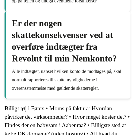
op på fejlen og undgå eventuelle forsinkelser.
Er der nogen
skattekonsekvenser ved at
overføre indtægter fra
Revolut til min Nemkonto?
Alle indtægter, uanset hvilken konto de modtages på, skal
normalt rapporteres til skattemyndighederne i
overensstemmelse med gældende skatteregler.
Billigt tøj i Føtex
•
Moms på faktura: Hvordan
påvirker det virksomheder?
•
Hvor meget koster det?
•
Findes der en babysam i Aabenraa?
•
Billigste sted at
købe DK domæne? (uden hosting)
•
Alt hvad du