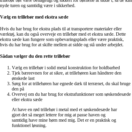
trillebør bør være behageligt og sikkert for børnene at sidde i, så de kan
nyde turen og samtidig være i sikkerhed.
Vælg en trillebør med ekstra sæde
Hvis du har brug for ekstra plads til at transportere materialer eller
værktøj, kan du også overveje en trillebør med et ekstra sæde. Dette
ekstra sæde kan fungere som opbevaringsplads eller være praktisk,
hvis du har brug for at skifte mellem at sidde og stå under arbejdet.
Sådan vælger du den rette trillebør
Vælg en trillebør i solid metal konstruktion for holdbarhed
Tjek bæreevnen for at sikre, at trillebøren kan håndtere den
ønskede last
Sørg for at trillebøren har egnede dæk til terrænet, du skal bruge
den på
Overvej om du har brug for ekstrafunktioner som søskendesæde
eller ekstra sæde
At have en rød trillebør i metal med et søskendesæde har
gjort det så meget lettere for mig at passe haven og
samtidig have mine børn med mig. Det er en praktisk og
funktionel løsning.