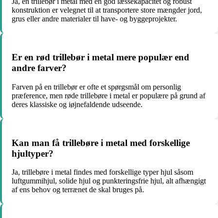
Ja, en trillebør i metal med en god læssekapacitet og robust
konstruktion er velegnet til at transportere store mængder jord,
grus eller andre materialer til have- og byggeprojekter.
Er en rød trillebør i metal mere populær end
andre farver?
Farven på en trillebør er ofte et spørgsmål om personlig
præference, men røde trillebøre i metal er populære på grund af
deres klassiske og iøjnefaldende udseende.
Kan man få trillebøre i metal med forskellige
hjultyper?
Ja, trillebøre i metal findes med forskellige typer hjul såsom
luftgummihjul, solide hjul og punkteringsfrie hjul, alt afhængigt
af ens behov og terrænet de skal bruges på.