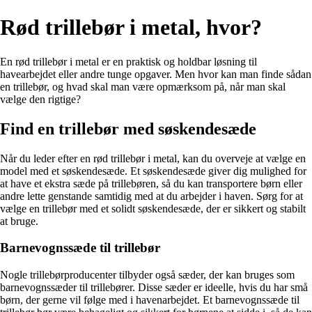
Rød trillebør i metal, hvor?
En rød trillebør i metal er en praktisk og holdbar løsning til
havearbejdet eller andre tunge opgaver. Men hvor kan man finde sådan
en trillebør, og hvad skal man være opmærksom på, når man skal
vælge den rigtige?
Find en trillebør med søskendesæde
Når du leder efter en rød trillebør i metal, kan du overveje at vælge en
model med et søskendesæde. Et søskendesæde giver dig mulighed for
at have et ekstra sæde på trillebøren, så du kan transportere børn eller
andre lette genstande samtidig med at du arbejder i haven. Sørg for at
vælge en trillebør med et solidt søskendesæde, der er sikkert og stabilt
at bruge.
Barnevognssæde til trillebør
Nogle trillebørproducenter tilbyder også sæder, der kan bruges som
barnevognssæder til trillebører. Disse sæder er ideelle, hvis du har små
børn, der gerne vil følge med i havenarbejdet. Et barnevognssæde til