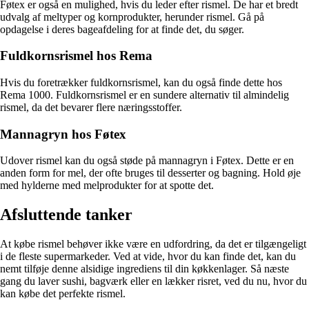
Føtex er også en mulighed, hvis du leder efter rismel. De har et bredt
udvalg af meltyper og kornprodukter, herunder rismel. Gå på
opdagelse i deres bageafdeling for at finde det, du søger.
Fuldkornsrismel hos Rema
Hvis du foretrækker fuldkornsrismel, kan du også finde dette hos
Rema 1000. Fuldkornsrismel er en sundere alternativ til almindelig
rismel, da det bevarer flere næringsstoffer.
Mannagryn hos Føtex
Udover rismel kan du også støde på mannagryn i Føtex. Dette er en
anden form for mel, der ofte bruges til desserter og bagning. Hold øje
med hylderne med melprodukter for at spotte det.
Afsluttende tanker
At købe rismel behøver ikke være en udfordring, da det er tilgængeligt
i de fleste supermarkeder. Ved at vide, hvor du kan finde det, kan du
nemt tilføje denne alsidige ingrediens til din køkkenlager. Så næste
gang du laver sushi, bagværk eller en lækker risret, ved du nu, hvor du
kan købe det perfekte rismel.