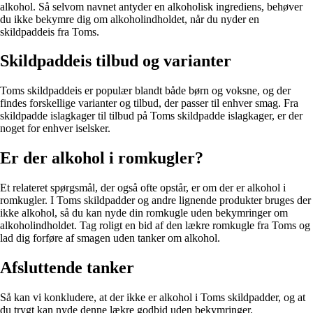
alkohol. Så selvom navnet antyder en alkoholisk ingrediens, behøver
du ikke bekymre dig om alkoholindholdet, når du nyder en
skildpaddeis fra Toms.
Skildpaddeis tilbud og varianter
Toms skildpaddeis er populær blandt både børn og voksne, og der
findes forskellige varianter og tilbud, der passer til enhver smag. Fra
skildpadde islagkager til tilbud på Toms skildpadde islagkager, er der
noget for enhver iselsker.
Er der alkohol i romkugler?
Et relateret spørgsmål, der også ofte opstår, er om der er alkohol i
romkugler. I Toms skildpadder og andre lignende produkter bruges der
ikke alkohol, så du kan nyde din romkugle uden bekymringer om
alkoholindholdet. Tag roligt en bid af den lækre romkugle fra Toms og
lad dig forføre af smagen uden tanker om alkohol.
Afsluttende tanker
Så kan vi konkludere, at der ikke er alkohol i Toms skildpadder, og at
du trygt kan nyde denne lækre godbid uden bekymringer.