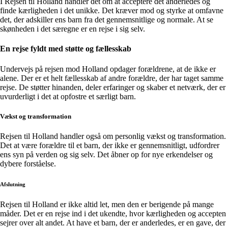
I Rejsen til Holland handler det om at acceptere det anderledes og
finde kærligheden i det unikke. Det kræver mod og styrke at omfavne
det, der adskiller ens barn fra det gennemsnitlige og normale. At se
skønheden i det særegne er en rejse i sig selv.
En rejse fyldt med støtte og fællesskab
Undervejs på rejsen mod Holland opdager forældrene, at de ikke er
alene. Der er et helt fællesskab af andre forældre, der har taget samme
rejse. De støtter hinanden, deler erfaringer og skaber et netværk, der er
uvurderligt i det at opfostre et særligt barn.
Vækst og transformation
Rejsen til Holland handler også om personlig vækst og transformation.
Det at være forældre til et barn, der ikke er gennemsnitligt, udfordrer
ens syn på verden og sig selv. Det åbner op for nye erkendelser og
dybere forståelse.
Afslutning
Rejsen til Holland er ikke altid let, men den er berigende på mange
måder. Det er en rejse ind i det ukendte, hvor kærligheden og accepten
sejrer over alt andet. At have et barn, der er anderledes, er en gave, der