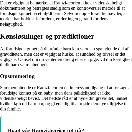
Det er vigtigt at bemærke, at Ramzi-teorien ikke er videnskabeligt
dokumenteret og betragtes stadig som en kontroversiel metode til at
forudsige kønnet på et ufødt barn. Selvom nogle forældre hævder, at
teorien har holdt stik for dem, er der ingen garanti for dens
nøjagtighed.
Kønsløsninger og prædiktioner
At forudsige kønnet på dit ufødte barn kan være en spændende del af
graviditeten, men det er vigtigt at huske, at sundhed og trivsel er det
vigtigste. Uanset om du venter en dreng eller en pige, vil din kærlighed
til dit barn være ubetinget.
Opsummering
Sammenfattende er Ramzi-teorien en interessant tilgang til at forsøge at
forudsige kønnet på en baby, men dens pålidelighed er ikke
videnskabeligt bevist. Det bedste råd er at nyde din graviditet, uanset
hvilket køn dit barn har, og glæde dig til at møde den nye tilføjelse til
din familie.
Hvad går Ramzi-teorien ud på?