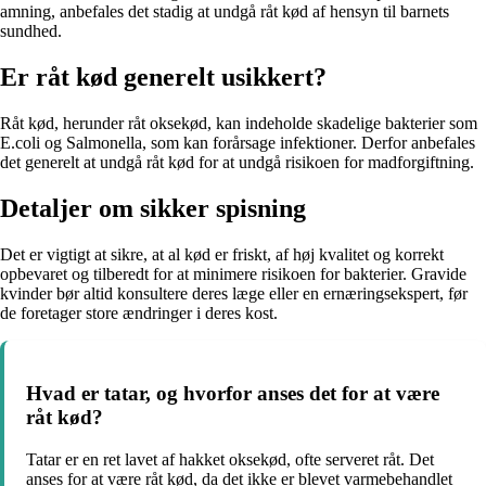
amning, anbefales det stadig at undgå råt kød af hensyn til barnets
sundhed.
Er råt kød generelt usikkert?
Råt kød, herunder råt oksekød, kan indeholde skadelige bakterier som
E.coli og Salmonella, som kan forårsage infektioner. Derfor anbefales
det generelt at undgå råt kød for at undgå risikoen for madforgiftning.
Detaljer om sikker spisning
Det er vigtigt at sikre, at al kød er friskt, af høj kvalitet og korrekt
opbevaret og tilberedt for at minimere risikoen for bakterier. Gravide
kvinder bør altid konsultere deres læge eller en ernæringsekspert, før
de foretager store ændringer i deres kost.
Hvad er tatar, og hvorfor anses det for at være
råt kød?
Tatar er en ret lavet af hakket oksekød, ofte serveret råt. Det
anses for at være råt kød, da det ikke er blevet varmebehandlet