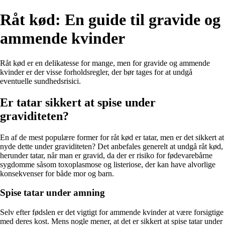
Råt kød: En guide til gravide og
ammende kvinder
Råt kød er en delikatesse for mange, men for gravide og ammende
kvinder er der visse forholdsregler, der bør tages for at undgå
eventuelle sundhedsrisici.
Er tatar sikkert at spise under
graviditeten?
En af de mest populære former for råt kød er tatar, men er det sikkert at
nyde dette under graviditeten? Det anbefales generelt at undgå råt kød,
herunder tatar, når man er gravid, da der er risiko for fødevarebårne
sygdomme såsom toxoplasmose og listeriose, der kan have alvorlige
konsekvenser for både mor og barn.
Spise tatar under amning
Selv efter fødslen er det vigtigt for ammende kvinder at være forsigtige
med deres kost. Mens nogle mener, at det er sikkert at spise tatar under