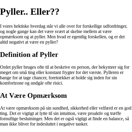
Pyller.. Eller??
I vores hektiske hverdag står vi alle over for forskellige udfordringer,
og nogle gange kan det være svært at skelne mellem at være
opmærksom og at pyller. Men hvad er egentlig forskellen, og er det
altid negativt at være en pyller?
Definition af Pyller
Ordet pyller bruges ofte til at beskrive en person, der bekymrer sig for
meget om små ting eller konstant frygter for det værste. Pylleren er
bange for at tage chancer, foretrækker at holde sig inden for sin
komfortzone og undgår ofte risici.
At Være Opmærksom
At være opmærksom på sin sundhed, sikkerhed eller velfærd er en god
ting. Det er vigtigt at lytte til sin intuition, være proaktiv og træffe
fornuftige beslutninger. Men det er også vigtigt at finde en balance, så
man ikke bliver for indesluttet i negative tanker.