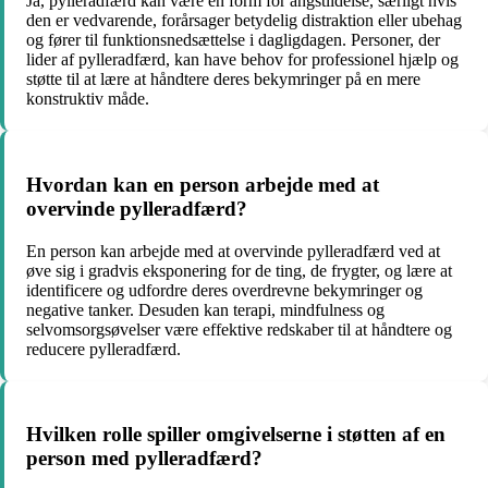
Ja, pylleradfærd kan være en form for angstlidelse, særligt hvis
den er vedvarende, forårsager betydelig distraktion eller ubehag
og fører til funktionsnedsættelse i dagligdagen. Personer, der
lider af pylleradfærd, kan have behov for professionel hjælp og
støtte til at lære at håndtere deres bekymringer på en mere
konstruktiv måde.
Hvordan kan en person arbejde med at
overvinde pylleradfærd?
En person kan arbejde med at overvinde pylleradfærd ved at
øve sig i gradvis eksponering for de ting, de frygter, og lære at
identificere og udfordre deres overdrevne bekymringer og
negative tanker. Desuden kan terapi, mindfulness og
selvomsorgsøvelser være effektive redskaber til at håndtere og
reducere pylleradfærd.
Hvilken rolle spiller omgivelserne i støtten af en
person med pylleradfærd?