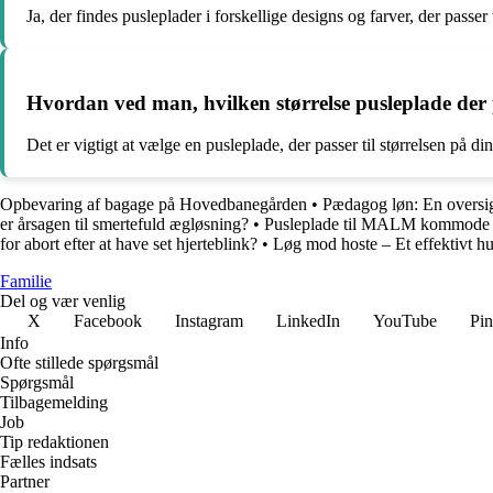
Ja, der findes pusleplader i forskellige designs og farver, der passe
Hvordan ved man, hvilken størrelse pusleplade d
Det er vigtigt at vælge en pusleplade, der passer til størrelsen p
Opbevaring af bagage på Hovedbanegården
•
Pædagog løn: En oversi
er årsagen til smertefuld ægløsning?
•
Pusleplade til MALM kommode – 
for abort efter at have set hjerteblink?
•
Løg mod hoste – Et effektivt h
Familie
Del og vær venlig
X
Facebook
Instagram
LinkedIn
YouTube
Pin
Info
Ofte stillede spørgsmål
Spørgsmål
Tilbagemelding
Job
Tip redaktionen
Fælles indsats
Partner