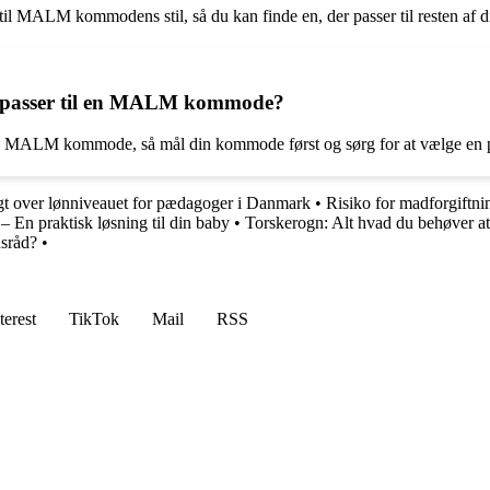
r til MALM kommodens stil, så du kan finde en, der passer til resten af d
er passer til en MALM kommode?
å din MALM kommode, så mål din kommode først og sørg for at vælge en p
gt over lønniveauet for pædagoger i Danmark
•
Risiko for madforgiftni
En praktisk løsning til din baby
•
Torskerogn: Alt hvad du behøver at
usråd?
•
terest
TikTok
Mail
RSS