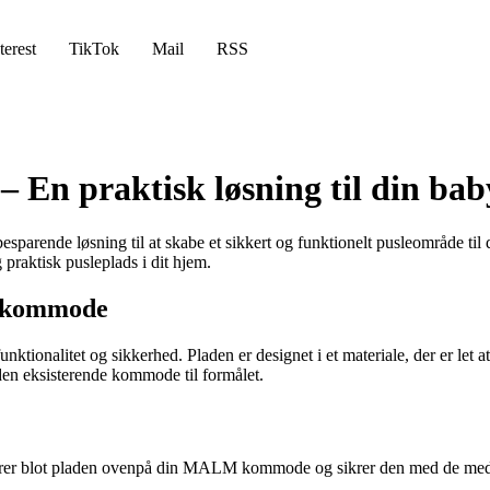
terest
TikTok
Mail
RSS
En praktisk løsning til din bab
ende løsning til at skabe et sikkert og funktionelt pusleområde til din
aktisk pusleplads i dit hjem.
M kommode
nalitet og sikkerhed. Pladen er designet i et materiale, der er let at 
 den eksisterende kommode til formålet.
erer blot pladen ovenpå din MALM kommode og sikrer den med de medføl