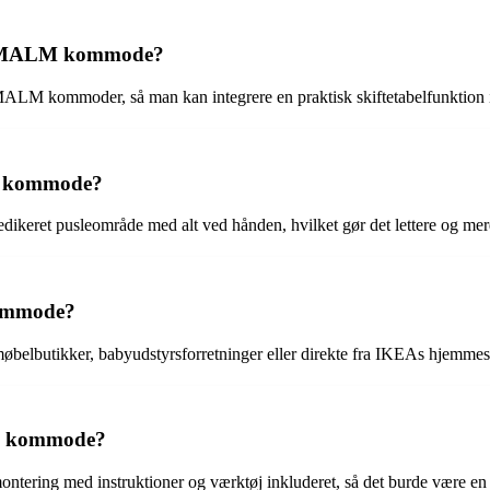
KEA MALM kommode?
EA MALM kommoder, så man kan integrere en praktisk skiftetabelfunktion 
en kommode?
keret pusleområde med alt ved hånden, hvilket gør det lettere og mere pr
kommode?
elbutikker, babyudstyrsforretninger eller direkte fra IKEAs hjemmesi
LM kommode?
ntering med instruktioner og værktøj inkluderet, så det burde være en s