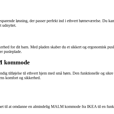
parende løsning, der passer perfekt ind i ethvert børneværelse. Du 
t udnyttet.
hed for dit barn. Med pladen skaber du et sikkert og ergonomisk pusleo
er pusleplade.
ALM kommode
 tilføjelse til ethvert hjem med små børn. Den funktionelle og sikre 
arns komfort og sikkerhed.
et til at omdanne en almindelig MALM kommode fra IKEA til en funktion