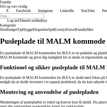
Familie
Del og vær venlig
X
Facebook
Instagram
LinkedIn
YouTube
Pin
Log ind
Tilmeld nu
Mailnyt
Kategorier
Hus
Budget
Tøj
Hygge
Ekspertise
Spil
Eventyr
Farvel
Familie
Mor
Pusleplade til MALM kommode – 
En pusleplade til MALM kommoden fra IKEA er en praktisk og pladsbespar
MALM kommode og giver dig mulighed for at skabe et ergonomisk og pr
Funktionel og sikker pusleplade til MAL
En pusleplade til MALM kommoden fra IKEA er skabt med fokus på funktio
undgår du at skulle investere i et separat puslebord, da du kan udnytte
Montering og anvendelse af puslepladen
Monteringen af puslepladen er enkel og kræver kun få skridt. Du plac
med alle nødvendige pusleartikler inden for rækkevidde.