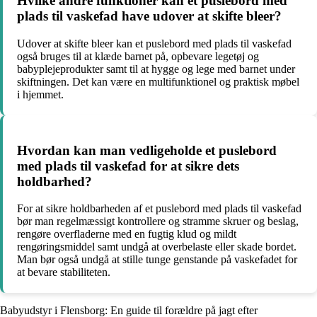
Hvilke andre funktioner kan et puslebord med
plads til vaskefad have udover at skifte bleer?
Udover at skifte bleer kan et puslebord med plads til vaskefad
også bruges til at klæde barnet på, opbevare legetøj og
babyplejeprodukter samt til at hygge og lege med barnet under
skiftningen. Det kan være en multifunktionel og praktisk møbel
i hjemmet.
Hvordan kan man vedligeholde et puslebord
med plads til vaskefad for at sikre dets
holdbarhed?
For at sikre holdbarheden af et puslebord med plads til vaskefad
bør man regelmæssigt kontrollere og stramme skruer og beslag,
rengøre overfladerne med en fugtig klud og mildt
rengøringsmiddel samt undgå at overbelaste eller skade bordet.
Man bør også undgå at stille tunge genstande på vaskefadet for
at bevare stabiliteten.
Babyudstyr i Flensborg: En guide til forældre på jagt efter