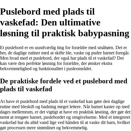
Puslebord med plads til
vaskefad: Den ultimative
løsning til praktisk babypasning
Et puslebord er en uundværlig ting for forældre med småbørn. Det er
her, de daglige rutiner med at skifte ble, vaske og pudre barnet foregår.
Men hvad med et puslebord, der også har plads til et vaskefad? Det
kan være den perfekte løsning for forældre, der ønsker ekstra
bekvemmelighed og funktionalitet i pusleområdet.
De praktiske fordele ved et puslebord med
plads til vaskefad
At have et puslebord med plads til et vaskefad kan gøre den daglige
rutine med bleskift og badning meget lettere. Når barnet kaster op med
dages mellemrum, er det vigtigt at have en praktisk løsning, der gør det
nemt at rengøre barnet, puslebordet og omgivelserne. Med et integreret
vaskefad har du altid vand lige ved hånden til at vaske dit barn, hvilket
gør processen mere strømlinet og bekvemmelig.