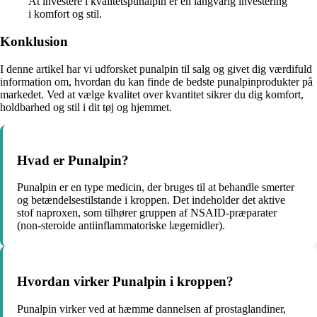
At investere i kvalitetspunalpin er en langvarig investering
i komfort og stil.
Konklusion
I denne artikel har vi udforsket punalpin til salg og givet dig værdifuld
information om, hvordan du kan finde de bedste punalpinprodukter på
markedet. Ved at vælge kvalitet over kvantitet sikrer du dig komfort,
holdbarhed og stil i dit tøj og hjemmet.
Hvad er Punalpin?
Punalpin er en type medicin, der bruges til at behandle smerter
og betændelsestilstande i kroppen. Det indeholder det aktive
stof naproxen, som tilhører gruppen af NSAID-præparater
(non-steroide antiinflammatoriske lægemidler).
Hvordan virker Punalpin i kroppen?
Punalpin virker ved at hæmme dannelsen af prostaglandiner,