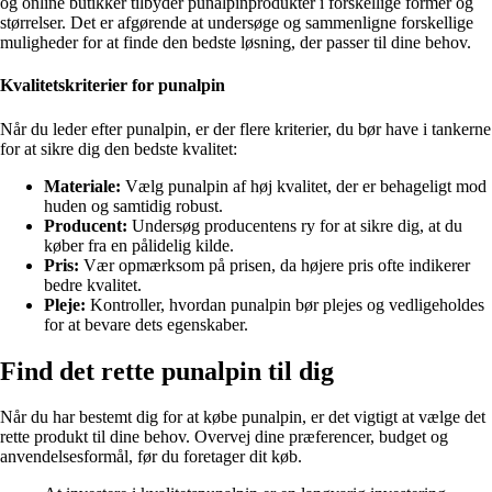
og online butikker tilbyder punalpinprodukter i forskellige former og
størrelser. Det er afgørende at undersøge og sammenligne forskellige
muligheder for at finde den bedste løsning, der passer til dine behov.
Kvalitetskriterier for punalpin
Når du leder efter punalpin, er der flere kriterier, du bør have i tankerne
for at sikre dig den bedste kvalitet:
Materiale:
Vælg punalpin af høj kvalitet, der er behageligt mod
huden og samtidig robust.
Producent:
Undersøg producentens ry for at sikre dig, at du
køber fra en pålidelig kilde.
Pris:
Vær opmærksom på prisen, da højere pris ofte indikerer
bedre kvalitet.
Pleje:
Kontroller, hvordan punalpin bør plejes og vedligeholdes
for at bevare dets egenskaber.
Find det rette punalpin til dig
Når du har bestemt dig for at købe punalpin, er det vigtigt at vælge det
rette produkt til dine behov. Overvej dine præferencer, budget og
anvendelsesformål, før du foretager dit køb.