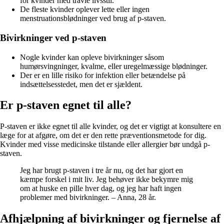
for kvinder med travle livsstil.
De fleste kvinder oplever lette eller ingen
menstruationsblødninger ved brug af p-staven.
Bivirkninger ved p-staven
Nogle kvinder kan opleve bivirkninger såsom
humørsvingninger, kvalme, eller uregelmæssige blødninger.
Der er en lille risiko for infektion eller betændelse på
indsættelsesstedet, men det er sjældent.
Er p-staven egnet til alle?
P-staven er ikke egnet til alle kvinder, og det er vigtigt at konsultere en
læge for at afgøre, om det er den rette præventionsmetode for dig.
Kvinder med visse medicinske tilstande eller allergier bør undgå p-
staven.
Jeg har brugt p-staven i tre år nu, og det har gjort en
kæmpe forskel i mit liv. Jeg behøver ikke bekymre mig
om at huske en pille hver dag, og jeg har haft ingen
problemer med bivirkninger. – Anna, 28 år.
Afhjælpning af bivirkninger og fjernelse af