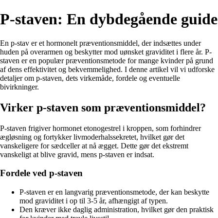
P-staven: En dybdegående guide
En p-stav er et hormonelt præventionsmiddel, der indsættes under
huden på overarmen og beskytter mod uønsket graviditet i flere år. P-
staven er en populær præventionsmetode for mange kvinder på grund
af dens effektivitet og bekvemmelighed. I denne artikel vil vi udforske
detaljer om p-staven, dets virkemåde, fordele og eventuelle
bivirkninger.
Virker p-staven som præventionsmiddel?
P-staven frigiver hormonet etonogestrel i kroppen, som forhindrer
ægløsning og fortykker livmoderhalssekretet, hvilket gør det
vanskeligere for sædceller at nå ægget. Dette gør det ekstremt
vanskeligt at blive gravid, mens p-staven er indsat.
Fordele ved p-staven
P-staven er en langvarig præventionsmetode, der kan beskytte
mod graviditet i op til 3-5 år, afhængigt af typen.
Den kræver ikke daglig administration, hvilket gør den praktisk