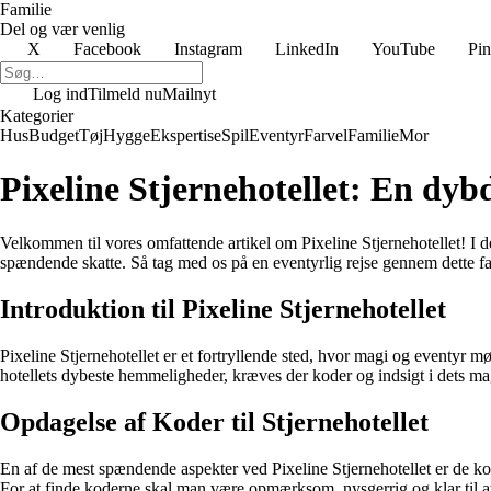
Familie
Del og vær venlig
X
Facebook
Instagram
LinkedIn
YouTube
Pin
Log ind
Tilmeld nu
Mailnyt
Kategorier
Hus
Budget
Tøj
Hygge
Ekspertise
Spil
Eventyr
Farvel
Familie
Mor
Pixeline Stjernehotellet: En dy
Velkommen til vores omfattende artikel om Pixeline Stjernehotellet! I 
spændende skatte. Så tag med os på en eventyrlig rejse gennem dette fa
Introduktion til Pixeline Stjernehotellet
Pixeline Stjernehotellet er et fortryllende sted, hvor magi og eventyr m
hotellets dybeste hemmeligheder, kræves der koder og indsigt i dets ma
Opdagelse af Koder til Stjernehotellet
En af de mest spændende aspekter ved Pixeline Stjernehotellet er de kod
For at finde koderne skal man være opmærksom, nysgerrig og klar til at