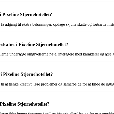
Pixeline Stjernehotellet?
få adgang til ekstra belønninger, opdage skjulte skatte og fortsætte histor
kabet i Pixeline Stjernehotellet?
pillerne undersøge omgivelserne nøje, interagere med karakterer og løse g
 Pixeline Stjernehotellet?
til at tænke kreativt, løse problemer og samarbejde for at finde de rigtig
Pixeline Stjernehotellet?
illeren ikke kunne fortsætte i spillets historie eller låse op for nye omr