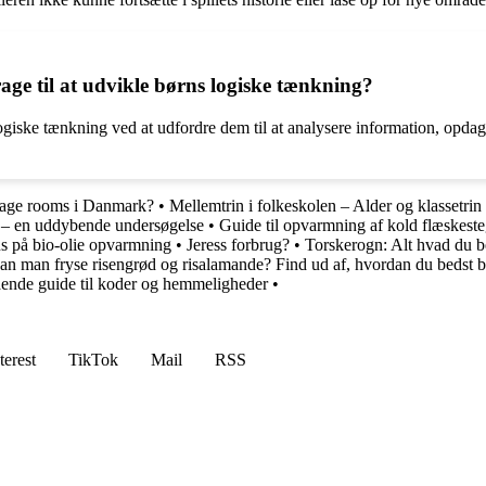
age til at udvikle børns logiske tænkning?
logiske tænkning ved at udfordre dem til at analysere information, opdag
rage rooms i Danmark?
•
Mellemtrin i folkeskolen – Alder og klassetrin
on – en uddybende undersøgelse
•
Guide til opvarmning af kold flæskest
s på bio-olie opvarmning
•
Jeress forbrug?
•
Torskerogn: Alt hvad du b
an man fryse risengrød og risalamande? Find ud af, hvordan du bedst be
ående guide til koder og hemmeligheder
•
terest
TikTok
Mail
RSS