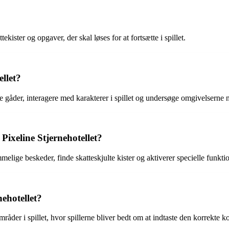
tekister og opgaver, der skal løses for at fortsætte i spillet.
llet?
ge gåder, interagere med karakterer i spillet og undersøge omgivelserne 
Pixeline Stjernehotellet?
elige beskeder, finde skatteskjulte kister og aktiverer specielle funkti
ehotellet?
åder i spillet, hvor spillerne bliver bedt om at indtaste den korrekte ko