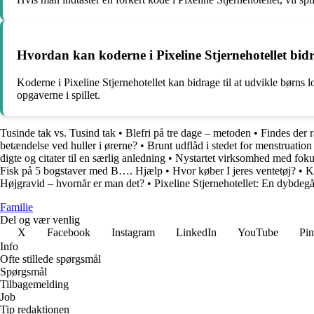
Hvordan kan koderne i Pixeline Stjernehotellet bidr
Koderne i Pixeline Stjernehotellet kan bidrage til at udvikle børns 
opgaverne i spillet.
Tusinde tak vs. Tusind tak
•
Blefri på tre dage – metoden
•
Findes der 
betændelse ved huller i ørerne?
•
Brunt udflåd i stedet for menstruati
digte og citater til en særlig anledning
•
Nystartet virksomhed med foku
Fisk på 5 bogstaver med B…. Hjælp
•
Hvor køber I jeres ventetøj?
•
K
Højgravid – hvornår er man det?
•
Pixeline Stjernehotellet: En dybdeg
Familie
Del og vær venlig
X
Facebook
Instagram
LinkedIn
YouTube
Pin
Info
Ofte stillede spørgsmål
Spørgsmål
Tilbagemelding
Job
Tip redaktionen