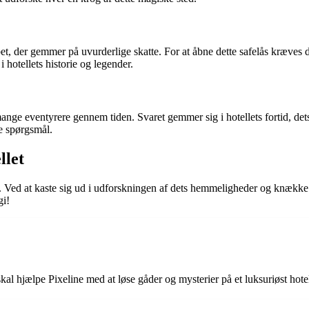
kabet, der gemmer på uvurderlige skatte. For at åbne dette safelås kræve
 hotellets historie og legender.
mange eventyrere gennem tiden. Svaret gemmer sig i hotellets fortid, de
te spørgsmål.
llet
r. Ved at kaste sig ud i udforskningen af dets hemmeligheder og knække
gi!
skal hjælpe Pixeline med at løse gåder og mysterier på et luksuriøst hote