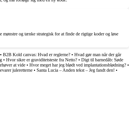
e mønstre og tænke strategisk for at finde de rigtige koder og løse
•
B2B Kold canvas: Hvad er reglerne?
•
Hvad gør man når der går
eg
•
Hvor sikre er graviditetsteste fra Netto?
•
Digt til barnedåb: Søde
ehøver at vide
•
Hvor meget har jeg blødt ved implantationsblødning?
•
varer juleretterne
•
Santa Lucia – Anden tekst – Jeg fandt den!
•