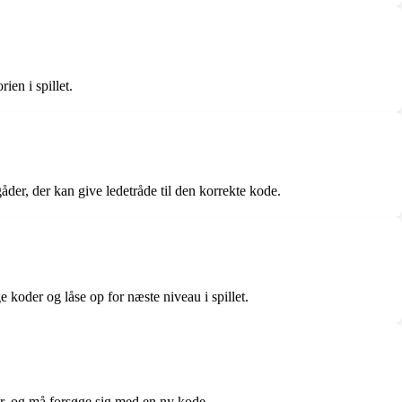
ien i spillet.
åder, der kan give ledetråde til den korrekte kode.
e koder og låse op for næste niveau i spillet.
åder, og må forsøge sig med en ny kode.