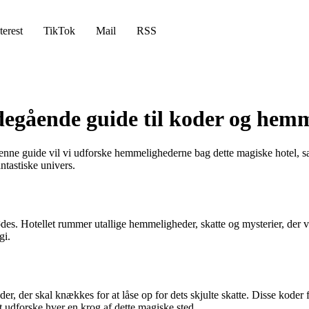
terest
TikTok
Mail
RSS
bdegående guide til koder og hem
denne guide vil vi udforske hemmelighederne bag dette magiske hotel, sa
ntastiske univers.
ødes. Hotellet rummer utallige hemmeligheder, skatte og mysterier, der v
gi.
er, der skal knækkes for at låse op for dets skjulte skatte. Disse koder
 udforske hver en krog af dette magiske sted.