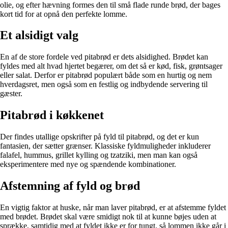
olie, og efter hævning formes den til små flade runde brød, der bages
kort tid for at opnå den perfekte lomme.
Et alsidigt valg
En af de store fordele ved pitabrød er dets alsidighed. Brødet kan
fyldes med alt hvad hjertet begærer, om det så er kød, fisk, grøntsager
eller salat. Derfor er pitabrød populært både som en hurtig og nem
hverdagsret, men også som en festlig og indbydende servering til
gæster.
Pitabrød i køkkenet
Der findes utallige opskrifter på fyld til pitabrød, og det er kun
fantasien, der sætter grænser. Klassiske fyldmuligheder inkluderer
falafel, hummus, grillet kylling og tzatziki, men man kan også
eksperimentere med nye og spændende kombinationer.
Afstemning af fyld og brød
En vigtig faktor at huske, når man laver pitabrød, er at afstemme fyldet
med brødet. Brødet skal være smidigt nok til at kunne bøjes uden at
sprække, samtidig med at fyldet ikke er for tungt, så lommen ikke går i