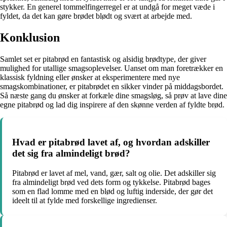
stykker. En generel tommelfingerregel er at undgå for meget væde i
fyldet, da det kan gøre brødet blødt og svært at arbejde med.
Konklusion
Samlet set er pitabrød en fantastisk og alsidig brødtype, der giver
mulighed for utallige smagsoplevelser. Uanset om man foretrækker en
klassisk fyldning eller ønsker at eksperimentere med nye
smagskombinationer, er pitabrødet en sikker vinder på middagsbordet.
Så næste gang du ønsker at forkæle dine smagsløg, så prøv at lave dine
egne pitabrød og lad dig inspirere af den skønne verden af fyldte brød.
Hvad er pitabrød lavet af, og hvordan adskiller
det sig fra almindeligt brød?
Pitabrød er lavet af mel, vand, gær, salt og olie. Det adskiller sig
fra almindeligt brød ved dets form og tykkelse. Pitabrød bages
som en flad lomme med en blød og luftig inderside, der gør det
ideelt til at fylde med forskellige ingredienser.