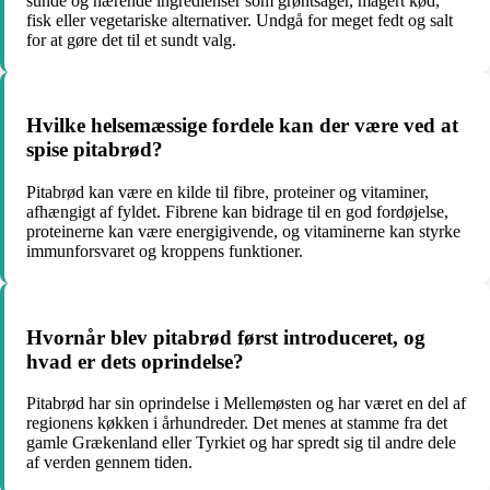
sunde og nærende ingredienser som grøntsager, magert kød,
fisk eller vegetariske alternativer. Undgå for meget fedt og salt
for at gøre det til et sundt valg.
Hvilke helsemæssige fordele kan der være ved at
spise pitabrød?
Pitabrød kan være en kilde til fibre, proteiner og vitaminer,
afhængigt af fyldet. Fibrene kan bidrage til en god fordøjelse,
proteinerne kan være energigivende, og vitaminerne kan styrke
immunforsvaret og kroppens funktioner.
Hvornår blev pitabrød først introduceret, og
hvad er dets oprindelse?
Pitabrød har sin oprindelse i Mellemøsten og har været en del af
regionens køkken i århundreder. Det menes at stamme fra det
gamle Grækenland eller Tyrkiet og har spredt sig til andre dele
af verden gennem tiden.