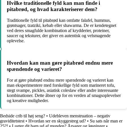
Hvilke traditionelle fyld kan man finde i
pitabrød, og hvad karakteriserer dem?
Traditionelle fyld til pitabrød kan omfatte falafel, hummus,
grøntsager, tzatziki, kebab eller shawarma. De er kendetegnet
ved deres smagfulde kombination af krydderier, proteiner,
saucer og teksturer, der giver en autentisk og velsmagende
oplevelse.
Hvordan kan man gøre pitabrød endnu mere
spændende og varieret?
For at gøre pitabrød endnu mere spændende og varieret kan
man eksperimentere med forskellige fyld som marineret tofu,
stegt svampe, pickles, asiatisk coleslaw eller andre interessante
kombinationer. Dette åbner op for en verden af smagsoplevelser
og kreative muligheder.
Bedside crib til høj seng?
•
Udebleven menstruation – negativ
graviditetstest
•
Hvordan ser en skyggestreg ud?
•
Su sats når man er
25?!
•
Lugter dit barn ud af munden? Årsager og løsninger
•