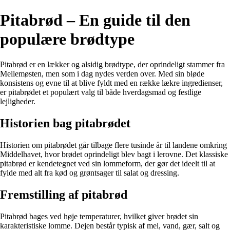
Pitabrød – En guide til den
populære brødtype
Pitabrød er en lækker og alsidig brødtype, der oprindeligt stammer fra
Mellemøsten, men som i dag nydes verden over. Med sin bløde
konsistens og evne til at blive fyldt med en række lækre ingredienser,
er pitabrødet et populært valg til både hverdagsmad og festlige
lejligheder.
Historien bag pitabrødet
Historien om pitabrødet går tilbage flere tusinde år til landene omkring
Middelhavet, hvor brødet oprindeligt blev bagt i lerovne. Det klassiske
pitabrød er kendetegnet ved sin lommeform, der gør det ideelt til at
fylde med alt fra kød og grøntsager til salat og dressing.
Fremstilling af pitabrød
Pitabrød bages ved høje temperaturer, hvilket giver brødet sin
karakteristiske lomme. Dejen består typisk af mel, vand, gær, salt og