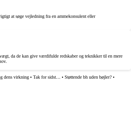
tigt at søge vejledning fra en ammekonsulent eller
vægt, da de kan give værdifulde redskaber og teknikker til en mere
hov.
g dens virkning
•
Tak for sidst…
•
Støttende bh uden bøjler?
•