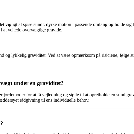
det vigtigt at spise sundt, dyrke motion i passende omfang og holde sig
 i at vejlede overvægtige gravide.
d og lykkelig graviditet. Ved at være opmærksom på risiciene, følge s
ægt under en graviditet?
r jordemoder for at få vejledning og støtte til at opretholde en sund gr
dersyet rådgivning til ens individuelle behov.
e?