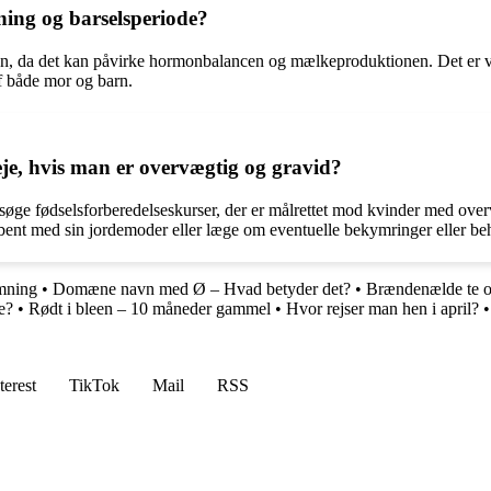
ning og barselsperiode?
n, da det kan påvirke hormonbalancen og mælkeproduktionen. Det er vig
f både mor og barn.
veje, hvis man er overvægtig og gravid?
søge fødselsforberedelseskurser, der er målrettet mod kvinder med over
åbent med sin jordemoder eller læge om eventuelle bekymringer eller be
amning
•
Domæne navn med Ø – Hvad betyder det?
•
Brændenælde te o
e?
•
Rødt i bleen – 10 måneder gammel
•
Hvor rejser man hen i april?
•
terest
TikTok
Mail
RSS