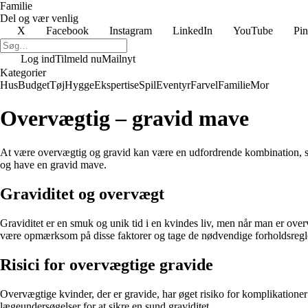
Familie
Del og vær venlig
X
Facebook
Instagram
LinkedIn
YouTube
Pin
Log ind
Tilmeld nu
Mailnyt
Kategorier
Hus
Budget
Tøj
Hygge
Ekspertise
Spil
Eventyr
Farvel
Familie
Mor
Overvægtig – gravid mave
At være overvægtig og gravid kan være en udfordrende kombination, som 
og have en gravid mave.
Graviditet og overvægt
Graviditet er en smuk og unik tid i en kvindes liv, men når man er over
være opmærksom på disse faktorer og tage de nødvendige forholdsregl
Risici for overvægtige gravide
Overvægtige kvinder, der er gravide, har øget risiko for komplikationer 
lægeundersøgelser for at sikre en sund graviditet.