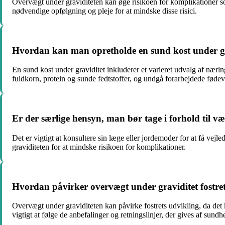
Overvægt under graviditeten kan øge risikoen for komplikationer s
nødvendige opfølgning og pleje for at mindske disse risici.
Hvordan kan man opretholde en sund kost under gr
En sund kost under graviditet inkluderer et varieret udvalg af næri
fuldkorn, protein og sunde fedtstoffer, og undgå forarbejdede fødev
Er der særlige hensyn, man bør tage i forhold til 
Det er vigtigt at konsultere sin læge eller jordemoder for at få v
graviditeten for at mindske risikoen for komplikationer.
Hvordan påvirker overvægt under graviditet fostre
Overvægt under graviditeten kan påvirke fostrets udvikling, da det
vigtigt at følge de anbefalinger og retningslinjer, der gives af sundh