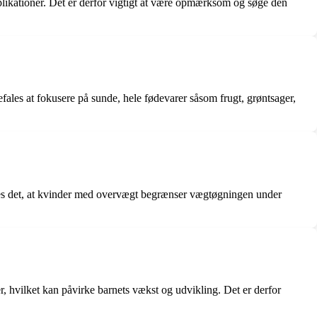
likationer. Det er derfor vigtigt at være opmærksom og søge den
fales at fokusere på sunde, hele fødevarer såsom frugt, grøntsager,
fales det, at kvinder med overvægt begrænser vægtøgningen under
 hvilket kan påvirke barnets vækst og udvikling. Det er derfor