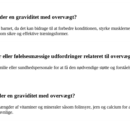
er en graviditet med overvægt?
rnet, da det kan bidrage til at forbedre konditionen, styrke musklerne 
 om sikre og effektive træningsformer.
ler følelsesmæssige udfordringer relateret til overvæg
milie eller sundhedspersonale for at få den nødvendige støtte og forståe
nder en graviditet med overvægt?
e mængder af vitaminer og mineraler såsom folinsyre, jern og calcium for
avnlige.