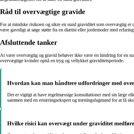
Råd til overvægtige gravide
For at mindske risikoen og sikre en sund graviditet som overvægtig er 
være gavnligt at søge støtte fra en diætist eller jordemoder med erfaring
Afsluttende tanker
At være overvægtig og gravid behøver ikke være en hindring for en sun
overvægtige kvinder opnå en tryg og vellykket graviditetsperiode.
Hvordan kan man håndtere udfordringer med overv
Det er vigtigt at have regelmæssige konsultationer med sin læge elle
sammen med en ernæringsekspert og træningsfagmand for at få skræd
Hvilke risici kan overvægt under graviditet medfør