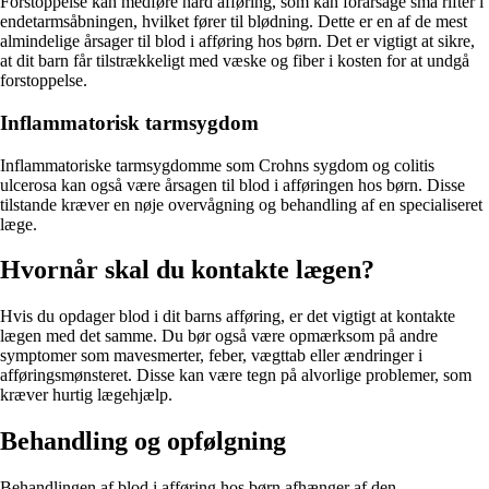
Forstoppelse kan medføre hård afføring, som kan forårsage små rifter i
endetarmsåbningen, hvilket fører til blødning. Dette er en af de mest
almindelige årsager til blod i afføring hos børn. Det er vigtigt at sikre,
at dit barn får tilstrækkeligt med væske og fiber i kosten for at undgå
forstoppelse.
Inflammatorisk tarmsygdom
Inflammatoriske tarmsygdomme som Crohns sygdom og colitis
ulcerosa kan også være årsagen til blod i afføringen hos børn. Disse
tilstande kræver en nøje overvågning og behandling af en specialiseret
læge.
Hvornår skal du kontakte lægen?
Hvis du opdager blod i dit barns afføring, er det vigtigt at kontakte
lægen med det samme. Du bør også være opmærksom på andre
symptomer som mavesmerter, feber, vægttab eller ændringer i
afføringsmønsteret. Disse kan være tegn på alvorlige problemer, som
kræver hurtig lægehjælp.
Behandling og opfølgning
Behandlingen af blod i afføring hos børn afhænger af den