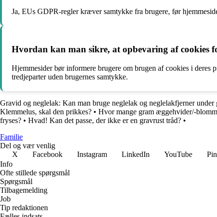
Ja, EUs GDPR-regler kræver samtykke fra brugere, før hjemmeside
Hvordan kan man sikre, at opbevaring af cookies f
Hjemmesider bør informere brugere om brugen af cookies i deres pri
tredjeparter uden brugernes samtykke.
Gravid og neglelak: Kan man bruge neglelak og neglelakfjerner under g
Klemmelus, skal den prikkes?
•
Hvor mange gram æggehvider/-blommer
fryses?
•
Hvad! Kan det passe, der ikke er en gravrust tråd?
•
Familie
Del og vær venlig
X
Facebook
Instagram
LinkedIn
YouTube
Pin
Info
Ofte stillede spørgsmål
Spørgsmål
Tilbagemelding
Job
Tip redaktionen
Fælles indsats