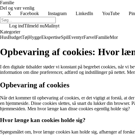
Familie
Del og vær venlig
X
Facebook
Instagram
LinkedIn
YouTube
Pin
Log ind
Tilmeld nu
Mailnyt
Kategorier
Hus
Budget
Tøj
Hygge
Ekspertise
Spil
Eventyr
Farvel
Familie
Mor
Opbevaring af cookies: Hvor læn
I den digitale tidsalder støder vi konstant på begrebet cookies, når vi 
information om dine præferencer, adfærd og indstillinger på nettet. M
Opbevaring af cookies
Når det kommer til opbevaring af cookies, er det vigtigt at forstå, at 
en hjemmeside. Disse cookies slettes, så snart du lukker din browser. På
hjemmesiden. Men hvor længe kan disse cookies egentlig holde sig?
Hvor længe kan cookies holde sig?
Spørgsmålet om, hvor længe cookies kan holde sig, afhænger af forskelli