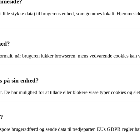
emmeside?
et lille stykke data) til brugerens enhed, som gemmes lokalt. Hjemmesi
hed?
ormalt, når brugeren lukker browseren, mens vedvarende cookies kan vare 
s på sin enhed?
r. De har mulighed for at tillade eller blokere visse typer cookies og sle
t?
n spore brugeradfærd og sende data til tredjeparter. EUs GDPR-regler ha