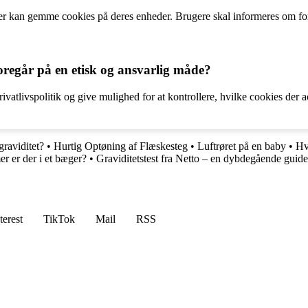
r kan gemme cookies på deres enheder. Brugere skal informeres om fo
oregår på en etisk og ansvarlig måde?
vatlivspolitik og give mulighed for at kontrollere, hvilke cookies der
raviditet?
•
Hurtig Optøning af Flæskesteg
•
Luftrøret på en baby
•
Hv
 er der i et bæger?
•
Graviditetstest fra Netto – en dybdegående guide
terest
TikTok
Mail
RSS