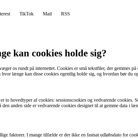
terest
TikTok
Mail
RSS
ge kan cookies holde sig?
bevæger os rundt på internettet. Cookies er små tekstfiler, der gemmes p
en hvor længe kan disse cookies egentlig holde sig, og hvordan bør du 
der er to hovedtyper af cookies: sessionscookies og vedvarende cookies.
 den anden side er vedvarende cookies designet til at gemme data i længe
ge faktorer. I mange tilfælde er der ikke en fastsat udløbsdato for cook