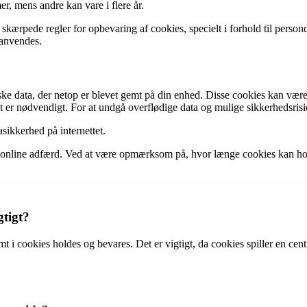
r, mens andre kan vare i flere år.
ærpede regler for opbevaring af cookies, specielt i forhold til person
 anvendes.
riske data, der netop er blevet gemt på din enhed. Disse cookies kan vær
 er nødvendigt. For at undgå overflødige data og mulige sikkerhedsrisic
asikkerhed på internettet.
s online adfærd. Ved at være opmærksom på, hvor længe cookies kan hold
gtigt?
t i cookies holdes og bevares. Det er vigtigt, da cookies spiller en cen