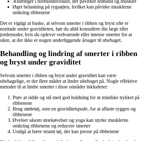
Ændringer i hormonniveauer, der påvirker ledbånd og muskler
Øget belastning på rygsøjlen, hvilket kan påvirke musklerne
omkring ribbenene
Det er vigtigt at huske, at selvom smerter i ribben og bryst ofte er
normale under graviditeten, bør du altid konsultere din læge eller
jordemoder, hvis du oplever vedvarende eller intense smerter for at
sikre, at der ikke er nogen underliggende årsager til ubehaget.
Behandling og lindring af smerter i ribben
og bryst under graviditet
Selvom smerter i ribben og bryst under graviditet kan være
ubehagelige, er der flere måder at lindre ubehaget på. Nogle effektive
metoder til at lindre smerter i disse områder inkluderer:
Prøv at sidde og stå med god holdning for at mindske trykket på
ribbenene
Brug støttetøj, som en graviditetspude, for at aflaste ryggen og
ribbenene
Øvelser såsom strækøvelser og yoga kan styrke musklerne
omkring ribbenene og reducere smerter
Undgå at bære stramt tøj, der kan presse på ribbenene