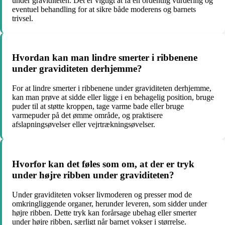
under graviditeten. Det er vigtigt at få en ordentlig vurdering og
eventuel behandling for at sikre både moderens og barnets
trivsel.
Hvordan kan man lindre smerter i ribbenene
under graviditeten derhjemme?
For at lindre smerter i ribbenene under graviditeten derhjemme,
kan man prøve at sidde eller ligge i en behagelig position, bruge
puder til at støtte kroppen, tage varme bade eller bruge
varmepuder på det ømme område, og praktisere
afslapningsøvelser eller vejrtrækningsøvelser.
Hvorfor kan det føles som om, at der er tryk
under højre ribben under graviditeten?
Under graviditeten vokser livmoderen og presser mod de
omkringliggende organer, herunder leveren, som sidder under
højre ribben. Dette tryk kan forårsage ubehag eller smerter
under højre ribben, særligt når barnet vokser i størrelse.