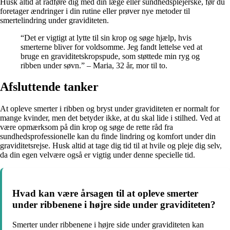
Husk altid at rådføre dig med din læge eller sundhedsplejerske, før du
foretager ændringer i din rutine eller prøver nye metoder til
smertelindring under graviditeten.
“Det er vigtigt at lytte til sin krop og søge hjælp, hvis
smerterne bliver for voldsomme. Jeg fandt lettelse ved at
bruge en graviditetskropspude, som støttede min ryg og
ribben under søvn.” – Maria, 32 år, mor til to.
Afsluttende tanker
At opleve smerter i ribben og bryst under graviditeten er normalt for
mange kvinder, men det betyder ikke, at du skal lide i stilhed. Ved at
være opmærksom på din krop og søge de rette råd fra
sundhedsprofessionelle kan du finde lindring og komfort under din
graviditetsrejse. Husk altid at tage dig tid til at hvile og pleje dig selv,
da din egen velvære også er vigtig under denne specielle tid.
Hvad kan være årsagen til at opleve smerter
under ribbenene i højre side under graviditeten?
Smerter under ribbenene i højre side under graviditeten kan