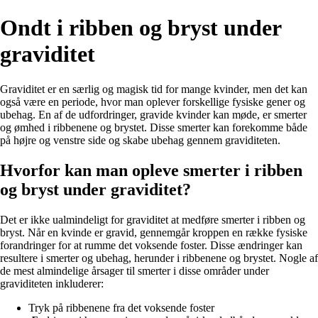
Ondt i ribben og bryst under
graviditet
Graviditet er en særlig og magisk tid for mange kvinder, men det kan
også være en periode, hvor man oplever forskellige fysiske gener og
ubehag. En af de udfordringer, gravide kvinder kan møde, er smerter
og ømhed i ribbenene og brystet. Disse smerter kan forekomme både
på højre og venstre side og skabe ubehag gennem graviditeten.
Hvorfor kan man opleve smerter i ribben
og bryst under graviditet?
Det er ikke ualmindeligt for graviditet at medføre smerter i ribben og
bryst. Når en kvinde er gravid, gennemgår kroppen en række fysiske
forandringer for at rumme det voksende foster. Disse ændringer kan
resultere i smerter og ubehag, herunder i ribbenene og brystet. Nogle af
de mest almindelige årsager til smerter i disse områder under
graviditeten inkluderer:
Tryk på ribbenene fra det voksende foster