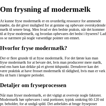
Om frysning af modermælk
At kunne fryse modermælk er en uvurderlig ressource for ammende
mødre, da det giver mulighed for at gemme og opbevare overskydende
mælk til senere brug. Men hvad er den bedste praksis, når det kommer
til at fryse modermælk, og hvordan opbevares det bedst i fryseren? Lad
os se nærmere på nogle væsentlige pointer om emnet.
Hvorfor fryse modermælk?
Der er flere grunde til at fryse modermælk. For det første kan man
fryse modermælk for at bevare det, hvis man producerer mere mælk,
end ens barn kan drikke på et givent tidspunkt. Derudover kan det
være praktisk at have frosset modermælk til rådighed, hvis man er væk
fra sit barn i længere perioder.
Detaljer om fryseprocessen
Når man fryser modermælk, er det vigtigt at overveje nogle faktorer.
Modermælk bør opbevares i små portioner, typisk omkring 60-120 ml
pr. beholder, for at undgå spild. Det anbefales at bruge fryseposer