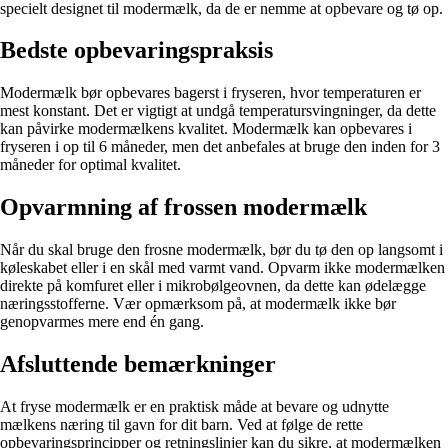
specielt designet til modermælk, da de er nemme at opbevare og tø op.
Bedste opbevaringspraksis
Modermælk bør opbevares bagerst i fryseren, hvor temperaturen er
mest konstant. Det er vigtigt at undgå temperatursvingninger, da dette
kan påvirke modermælkens kvalitet. Modermælk kan opbevares i
fryseren i op til 6 måneder, men det anbefales at bruge den inden for 3
måneder for optimal kvalitet.
Opvarmning af frossen modermælk
Når du skal bruge den frosne modermælk, bør du tø den op langsomt i
køleskabet eller i en skål med varmt vand. Opvarm ikke modermælken
direkte på komfuret eller i mikrobølgeovnen, da dette kan ødelægge
næringsstofferne. Vær opmærksom på, at modermælk ikke bør
genopvarmes mere end én gang.
Afsluttende bemærkninger
At fryse modermælk er en praktisk måde at bevare og udnytte
mælkens næring til gavn for dit barn. Ved at følge de rette
opbevaringsprincipper og retningslinjer kan du sikre, at modermælken