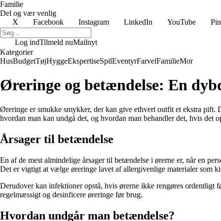
Familie
Del og vær venlig
X
Facebook
Instagram
LinkedIn
YouTube
Pin
Log ind
Tilmeld nu
Mailnyt
Kategorier
Hus
Budget
Tøj
Hygge
Ekspertise
Spil
Eventyr
Farvel
Familie
Mor
Øreringe og betændelse: En dyb
Øreringe er smukke smykker, der kan give ethvert outfit et ekstra pift. 
hvordan man kan undgå det, og hvordan man behandler det, hvis det op
Årsager til betændelse
En af de mest almindelige årsager til betændelse i ørerne er, når en pers
Det er vigtigt at vælge øreringe lavet af allergivenlige materialer som ki
Derudover kan infektioner opstå, hvis ørerne ikke rengøres ordentligt før
regelmæssigt og desinficere øreringe før brug.
Hvordan undgår man betændelse?