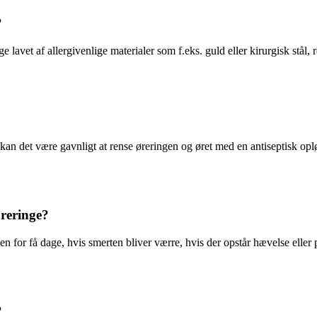
?
nge lavet af allergivenlige materialer som f.eks. guld eller kirurgisk st
an det være gavnligt at rense øreringen og øret med en antiseptisk oplø
reringe?
for få dage, hvis smerten bliver værre, hvis der opstår hævelse eller 
?