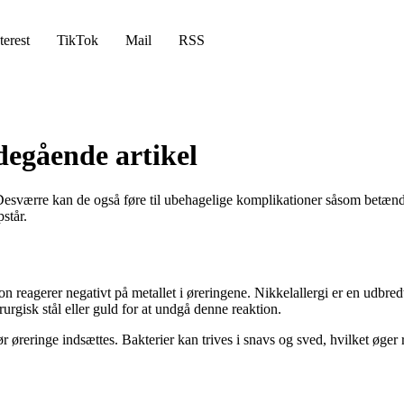
terest
TikTok
Mail
RSS
degående artikel
Desværre kan de også føre til ubehagelige komplikationer såsom betændels
står.
on reagerer negativt på metallet i øreringene. Nikkelallergi er en udbred
rurgisk stål eller guld for at undgå denne reaktion.
 øreringe indsættes. Bakterier kan trives i snavs og sved, hvilket øger r