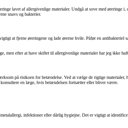
reringe lavet af allergivenlige materialer. Undgå at sove med øreringe i
rne snavs og bakterier.
vigtigt at fjerne øreringene og lade ørerne hvile. Påfør en antibakteriel
men efter at have skiftet til allergivenlige materialer har jeg ikke haf
rksom på risikoen for betændelse. Ved at vælge de rigtige materialer,
onsultere en læge, hvis betændelsen fortsætter eller bliver værre.
 metalallergi, infektioner eller dårlig hygiejne. Det er vigtigt at identi