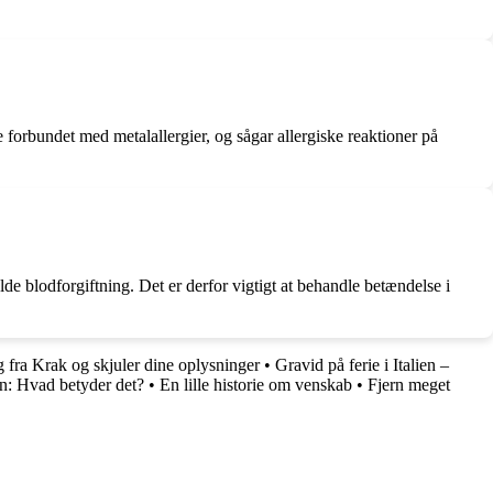
e forbundet med metalallergier, og sågar allergiske reaktioner på
lde blodforgiftning. Det er derfor vigtigt at behandle betændelse i
 fra Krak og skjuler dine oplysninger
•
Gravid på ferie i Italien –
ion: Hvad betyder det?
•
En lille historie om venskab
•
Fjern meget