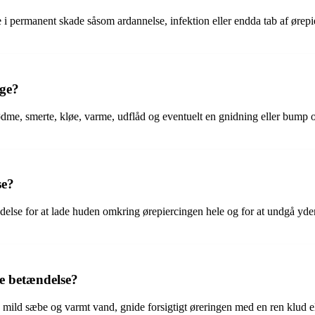
 i permanent skade såsom ardannelse, infektion eller endda tab af ørepie
nge?
dme, smerte, kløe, varme, udflåd og eventuelt en gnidning eller bump 
se?
lse for at lade huden omkring ørepiercingen hele og for at undgå yderlig
e betændelse?
ld sæbe og varmt vand, gnide forsigtigt øreringen med en ren klud eller 