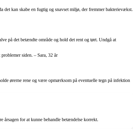
, da det kan skabe en fugtig og snavset miljø, der fremmer bakterievækst.
 salve på det betændte område og hold det rent og tørt. Undgå at
t problemer siden. – Sara, 32 år
 holde ørerne rene og være opmærksom på eventuelle tegn på infektion
ficere årsagen for at kunne behandle betændelse korrekt.