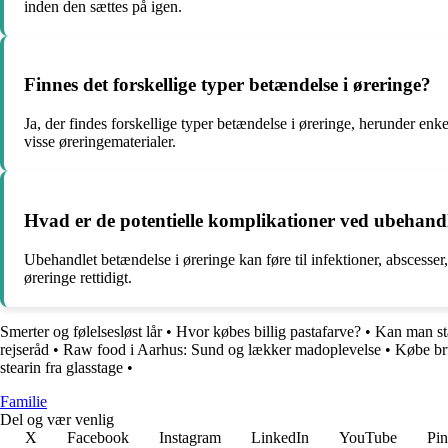
inden den sættes på igen.
Finnes det forskellige typer betændelse i øreringe?
Ja, der findes forskellige typer betændelse i øreringe, herunder enke
visse øreringematerialer.
Hvad er de potentielle komplikationer ved ubehandl
Ubehandlet betændelse i øreringe kan føre til infektioner, abscesser
øreringe rettidigt.
Smerter og følelsesløst lår
•
Hvor købes billig pastafarve?
•
Kan man sta
rejseråd
•
Raw food i Aarhus: Sund og lækker madoplevelse
•
Købe bru
stearin fra glasstage
•
Familie
Del og vær venlig
X
Facebook
Instagram
LinkedIn
YouTube
Pin