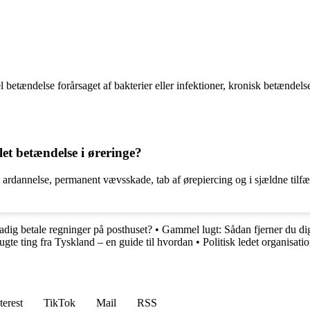
l betændelse forårsaget af bakterier eller infektioner, kronisk betændels
et betændelse i øreringe?
, ardannelse, permanent vævsskade, tab af ørepiercing og i sjældne tilfæ
dig betale regninger på posthuset?
•
Gammel lugt: Sådan fjerner du dig
gte ting fra Tyskland – en guide til hvordan
•
Politisk ledet organisat
terest
TikTok
Mail
RSS