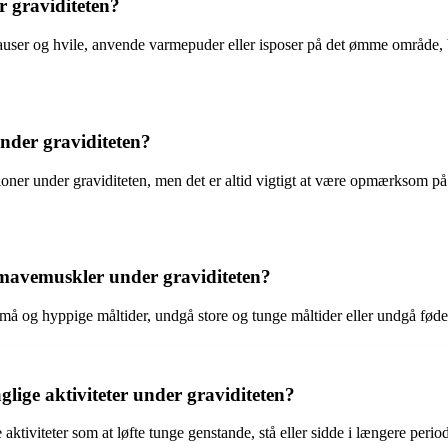
 graviditeten?
ser og hvile, anvende varmepuder eller isposer på det ømme område, bru
nder graviditeten?
ner under graviditeten, men det er altid vigtigt at være opmærksom på
mavemuskler under graviditeten?
å og hyppige måltider, undgå store og tunge måltider eller undgå føde
ge aktiviteter under graviditeten?
iviteter som at løfte tunge genstande, stå eller sidde i længere period