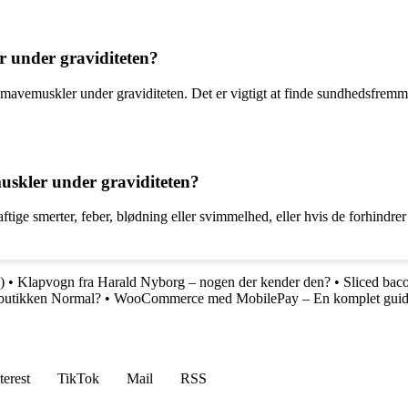
r under graviditeten?
mavemuskler under graviditeten. Det er vigtigt at finde sundhedsfremme
skler under graviditeten?
 smerter, feber, blødning eller svimmelhed, eller hvis de forhindrer di
)
•
Klapvogn fra Harald Nyborg – nogen der kender den?
•
Sliced bac
 butikken Normal?
•
WooCommerce med MobilePay – En komplet guide t
terest
TikTok
Mail
RSS