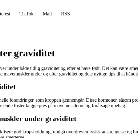
terest
TikTok
Mail
RSS
r graviditet
under både tidlig graviditet og efter at have født. Det kan være smert
 mavemuskler under og efter graviditet og dele nyttige tips til at håndt
ditet
onelle forandringer, som kroppen gennemgår. Disse hormoner, såsom prog
ksende foster lægge pres på mavemusklerne og forårsage ubehag.
uskler under graviditet
aktisere god kropsholdning, undgå overdreven fysisk anstrengelse og br
re smerterne.