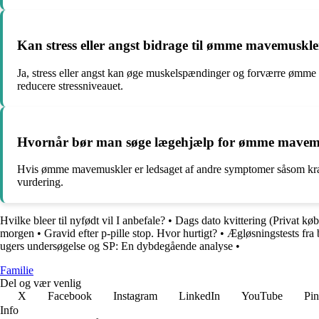
Kan stress eller angst bidrage til ømme mavemuskle
Ja, stress eller angst kan øge muskelspændinger og forværre ømme 
reducere stressniveauet.
Hvornår bør man søge lægehjælp for ømme mavemu
Hvis ømme mavemuskler er ledsaget af andre symptomer såsom kraftige
vurdering.
Hvilke bleer til nyfødt vil I anbefale?
•
Dags dato kvittering (Privat køb
morgen
•
Gravid efter p-pille stop. Hvor hurtigt?
•
Ægløsningstests fra
ugers undersøgelse og SP: En dybdegående analyse
•
Familie
Del og vær venlig
X
Facebook
Instagram
LinkedIn
YouTube
Pin
Info