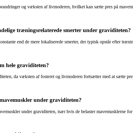
orandringer og væksten af livmoderen, hvilket kan sætte pres på mavem
elige træningsrelaterede smerter under graviditeten?
tante end de mere lokaliserede smerter, der typisk opstår efter træni
 hele graviditeten?
teten, da væksten af fosteret og livmoderen fortsætter med at sætte pr
e mavemuskler under graviditeten?
mavemuskler under graviditeten, især hvis de belaster mavemusklerne for 