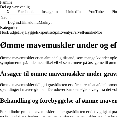
Familie
Del og vær venlig
X
Facebook
Instagram
LinkedIn
YouTube
Pin
Log ind
Tilmeld nu
Mailnyt
Kategorier
Hus
Budget
Tøj
Hygge
Ekspertise
Spil
Eventyr
Farvel
Familie
Mor
Ømme mavemuskler under og efte
Ømme mavemuskler er en almindelig tilstand, som mange kvinder oplever 
symptomerne på. I denne artikel vil vi se nærmere på årsagerne til ømme
Årsager til ømme mavemuskler under gravi
Ømme mavemuskler tidligt i graviditeten er ofte et resultat af de horm
spændinger i maveregionen. Derudover kan den øgede vægt fra det vo
Behandling og forebyggelse af ømme mavem
For at lindre ømme mavemuskler under graviditeten er det vigtigt at pr
motion og strækøvelser hjælpe med at styrke mavemusklerne og reduce