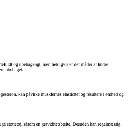
efuldt og ubehageligt, men heldigvis er der måder at lindre
ere ubehaget.
esteron, kan påvirke musklernes elasticitet og resultere i ømhed og
uge støttetøj, såsom en graviditetsbælte. Desuden kan regelmæssig