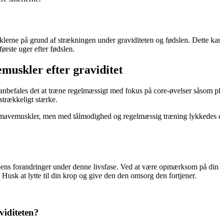
ne på grund af strækningen under graviditeten og fødslen. Dette kan f
første uger efter fødslen.
muskler efter graviditet
anbefales det at træne regelmæssigt med fokus på core-øvelser såsom p
strækkeligt stærke.
ne mavemuskler, men med tålmodighed og regelmæssig træning lykkedes 
ens forandringer under denne livsfase. Ved at være opmærksom på din 
usk at lytte til din krop og give den den omsorg den fortjener.
viditeten?