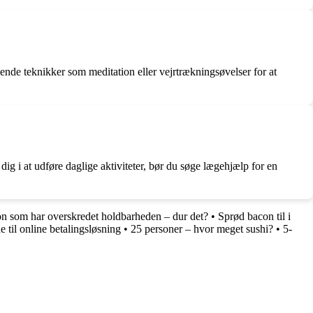
nde teknikker som meditation eller vejrtrækningsøvelser for at
g i at udføre daglige aktiviteter, bør du søge lægehjælp for en
on som har overskredet holdbarheden – dur det?
•
Sprød bacon til i
il online betalingsløsning
•
25 personer – hvor meget sushi?
•
5-