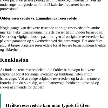
sikker på, at de passer perfekt til din barnevogn. Alternativt kan du
undersøge mulighederne for at få kalechen repareret hos en
professionel.
Odder reservedele vs. Emmaljunga reservedele
Nogle gange kan det være fristende at bruge reservedele fra andre
mærker, f.eks. Emmaljunga, hvis de passer til din Odder barnevogn.
Det er dog vigtigt at huske på, at brugen af uoriginale reservedele kan
påvirke garantien og sikkerheden ved din barnevogn. Det anbefales
altid at bruge originale reservedele for at bevare barnevognens kvalitet
og sikkerhed.
Konklusion
At finde de rette reservedele til din Odder barnevogn kan være
afgørende for at forlænge levetiden og funktionaliteten af din
barnevogn. Ved at vælge originale reservedele og få dem monteret
korrekt, kan du sikre dig, at din barnevogn forbliver i topstand og
sikker at anvende for dit barn.
Hvilke reservedele kan man typisk få til en