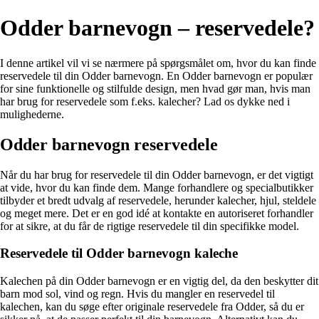
Odder barnevogn – reservedele?
I denne artikel vil vi se nærmere på spørgsmålet om, hvor du kan finde
reservedele til din Odder barnevogn. En Odder barnevogn er populær
for sine funktionelle og stilfulde design, men hvad gør man, hvis man
har brug for reservedele som f.eks. kalecher? Lad os dykke ned i
mulighederne.
Odder barnevogn reservedele
Når du har brug for reservedele til din Odder barnevogn, er det vigtigt
at vide, hvor du kan finde dem. Mange forhandlere og specialbutikker
tilbyder et bredt udvalg af reservedele, herunder kalecher, hjul, steldele
og meget mere. Det er en god idé at kontakte en autoriseret forhandler
for at sikre, at du får de rigtige reservedele til din specifikke model.
Reservedele til Odder barnevogn kaleche
Kalechen på din Odder barnevogn er en vigtig del, da den beskytter dit
barn mod sol, vind og regn. Hvis du mangler en reservedel til
kalechen, kan du søge efter originale reservedele fra Odder, så du er