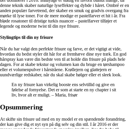
der dominerer i 2016. Balayage er stadig en favorit blandt mange, da
denne teknik skaber naturlige lyseffekter og dybde i håret. Ombré er en
anden populær farvetrend, der skaber en smuk og gradvis overgang fra
mørke til lyse toner. For de mere modige er pastelfarver et hit i år. Fra
bløde rosatoner til dristige turkis nuancer – pastelfarver tilføjer et
legende og moderne twist til din nye frisure.
Stylingtips til din ny frisure
Når du har valgt den perfekte frisure og farve, er det vigtigt at vide,
hvordan du bedst styler dit hår for at fremhæve dine nye træk. En god
hårspray kan være din bedste ven til at holde din frisure på plads hele
dagen. For at skabe tekstur og volumen kan du bruge en tørshampoo
eller et volumenpulver i hårstråene. Krøllejern og glattejern er
uundværlige redskaber, når du skal skabe bølger eller et sleek look.
En ny frisure kan virkelig booste ens selvtillid og give en
følelse af fornyelse. Det er som at starte en ny chapter i sit
liv, hvor alt er muligt. – Maria, frisør
Opsummering
At skifte sin frisure ud med en ny model er en spændende forandring,
der kan give dig et nyt syn på dig selv og din stil. I år 2016 er der