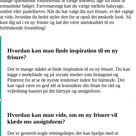
mange spændende frisuretrends at vælge imellem, lige fra bobs til
romantiske bølger. Farvemæssigt kan du vælge mellem balayage,
ombré eller pastelfarver. Når du har valgt din nye frisure, er det vigtigt
at vide, hvordan du bedst styler den for at opnå det ønskede look. Så
kast dig ud i en ny frisure og lad det være startskuddet til en
forfriskende forandring!
Hvordan kan man finde inspiration til en ny
frisure?
Der er mange måder at finde inspiration til en ny frisure. Du kan
kigge i modeblade og på sociale medier som Instagram og
Pinterest for at se de nyeste tendenser inden for hårmode. Det
kan også være en god idé at konsultere din frisør for råd og
vejledning baseret på din hårtype og ansigtsform.
Hvordan kan man vide, om en ny frisure vil
klæde ens ansigtsform?
Der er generelt nogle retningslinjer, der kan hjælpe med at