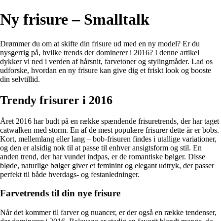
Ny frisure – Smalltalk
Drømmer du om at skifte din frisure ud med en ny model? Er du
nysgerrig på, hvilke trends der dominerer i 2016? I denne artikel
dykker vi ned i verden af hårsnit, farvetoner og stylingmåder. Lad os
udforske, hvordan en ny frisure kan give dig et friskt look og booste
din selvtillid.
Trendy frisurer i 2016
Året 2016 har budt på en række spændende frisuretrends, der har taget
catwalken med storm. En af de mest populære frisurer dette år er bobs.
Kort, mellemlang eller lang – bob-frisuren findes i utallige variationer,
og den er alsidig nok til at passe til enhver ansigtsform og stil. En
anden trend, der har vundet indpas, er de romantiske bølger. Disse
bløde, naturlige bølger giver et feminint og elegant udtryk, der passer
perfekt til både hverdags- og festanledninger.
Farvetrends til din nye frisure
Når det kommer til farver og nuancer, er der også en række tendenser,