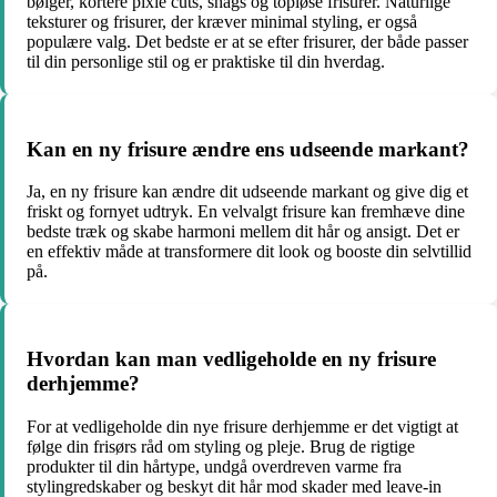
bølger, kortere pixie cuts, shags og topløse frisurer. Naturlige
teksturer og frisurer, der kræver minimal styling, er også
populære valg. Det bedste er at se efter frisurer, der både passer
til din personlige stil og er praktiske til din hverdag.
Kan en ny frisure ændre ens udseende markant?
Ja, en ny frisure kan ændre dit udseende markant og give dig et
friskt og fornyet udtryk. En velvalgt frisure kan fremhæve dine
bedste træk og skabe harmoni mellem dit hår og ansigt. Det er
en effektiv måde at transformere dit look og booste din selvtillid
på.
Hvordan kan man vedligeholde en ny frisure
derhjemme?
For at vedligeholde din nye frisure derhjemme er det vigtigt at
følge din frisørs råd om styling og pleje. Brug de rigtige
produkter til din hårtype, undgå overdreven varme fra
stylingredskaber og beskyt dit hår mod skader med leave-in