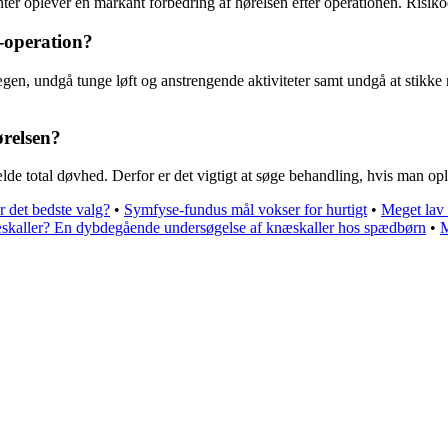
nter oplever en markant forbedring af hørelsen efter operationen. Risiko
i-operation?
lægen, undgå tunge løft og anstrengende aktiviteter samt undgå at stikk
ørelsen?
fælde total døvhed. Derfor er det vigtigt at søge behandling, hvis man o
 det bedste valg?
•
Symfyse-fundus mål vokser for hurtigt
•
Meget lav
skaller? En dybdegående undersøgelse af knæskaller hos spædbørn
•
M