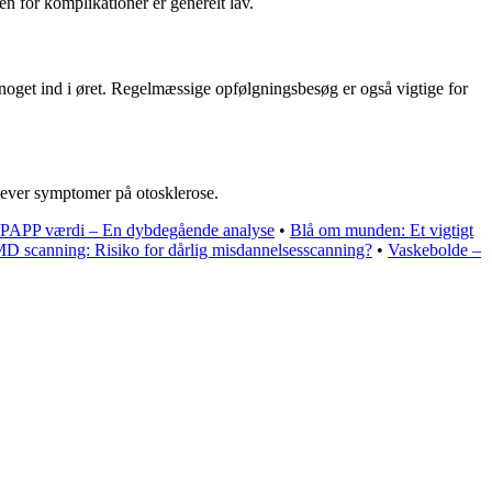
en for komplikationer er generelt lav.
e noget ind i øret. Regelmæssige opfølgningsbesøg er også vigtige for
plever symptomer på otosklerose.
 PAPP værdi – En dybdegående analyse
•
Blå om munden: Et vigtigt
D scanning: Risiko for dårlig misdannelsesscanning?
•
Vaskebolde –