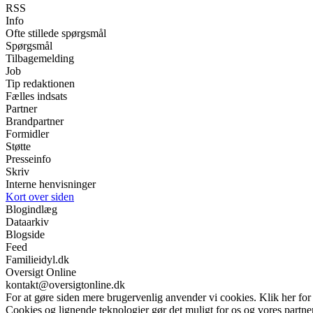
RSS
Info
Ofte stillede spørgsmål
Spørgsmål
Tilbagemelding
Job
Tip redaktionen
Fælles indsats
Partner
Brandpartner
Formidler
Støtte
Presseinfo
Skriv
Interne henvisninger
Kort over siden
Blogindlæg
Dataarkiv
Blogside
Feed
Familieidyl.dk
Oversigt Online
kontakt@oversigtonline.dk
For at gøre siden mere brugervenlig anvender vi cookies. Klik her for
Cookies og lignende teknologier gør det muligt for os og vores partner