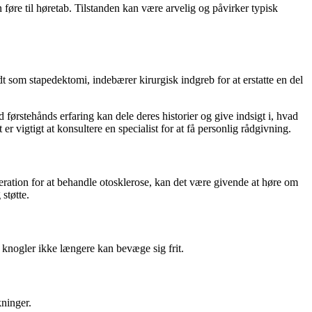
n føre til høretab. Tilstanden kan være arvelig og påvirker typisk
dt som stapedektomi, indebærer kirurgisk indgreb for at erstatte en del
ørstehånds erfaring kan dele deres historier og give indsigt i, hvad
er vigtigt at konsultere en specialist for at få personlig rådgivning.
peration for at behandle otosklerose, kan det være givende at høre om
støtte.
knogler ikke længere kan bevæge sig frit.
kninger.