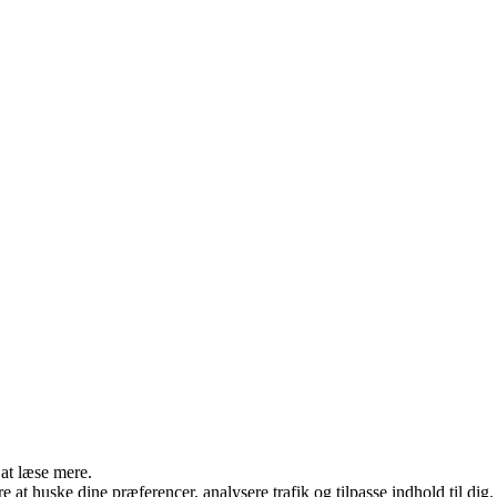
 at læse mere.
e at huske dine præferencer, analysere trafik og tilpasse indhold til dig