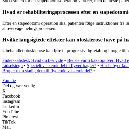
Succesraten for en stapedotomi-operation varierer, men de fleste patie
Hvad er rehabiliteringsprocessen efter en stapedotom
Efter en stapedotomi-operation skal patienten følge instruktioner fra 
at overvåge helingsprocessen.
Hvilke langsigtede effekter kan otosklerose have på h
Ubehandlet otosklerose kan føre til progressivt høretab og i nogle til
Faderskabstest: Hvad du bør vide
•
Bedste varm kakaopulver: Hvad er
fødselstegn
•
Specielt vaskemiddel til flyverdragter?
•
Har babyer knæ
Bruger man stadig dem til flydende vaskemiddel?
•
Familie
Del og vær venlig
X
Facebook
Instagram
LinkedIn
YouTube
Pinterest
TikTok
Mail