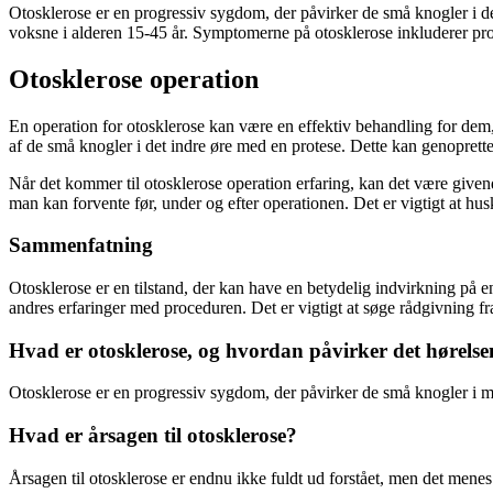
Otosklerose er en progressiv sygdom, der påvirker de små knogler i det 
voksne i alderen 15-45 år. Symptomerne på otosklerose inkluderer pro
Otosklerose operation
En operation for otosklerose kan være en effektiv behandling for dem, 
af de små knogler i det indre øre med en protese. Dette kan genoprette 
Når det kommer til otosklerose operation erfaring, kan det være given
man kan forvente før, under og efter operationen. Det er vigtigt at huske
Sammenfatning
Otosklerose er en tilstand, der kan have en betydelig indvirkning på e
andres erfaringer med proceduren. Det er vigtigt at søge rådgivning fra
Hvad er otosklerose, og hvordan påvirker det hørels
Otosklerose er en progressiv sygdom, der påvirker de små knogler i 
Hvad er årsagen til otosklerose?
Årsagen til otosklerose er endnu ikke fuldt ud forstået, men det mene