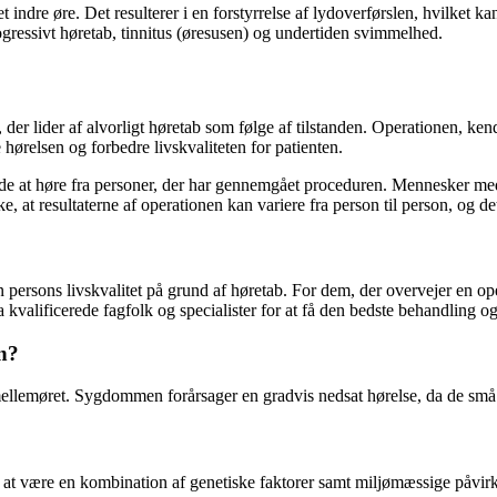
indre øre. Det resulterer i en forstyrrelse af lydoverførslen, hvilket ka
gressivt høretab, tinnitus (øresusen) og undertiden svimmelhed.
der lider af alvorligt høretab som følge af tilstanden. Operationen, ken
hørelsen og forbedre livskvaliteten for patienten.
de at høre fra personer, der har gennemgået proceduren. Mennesker med f
, at resultaterne af operationen kan variere fra person til person, og det 
n persons livskvalitet på grund af høretab. For dem, der overvejer en o
 kvalificerede fagfolk og specialister for at få den bedste behandling og 
en?
mellemøret. Sygdommen forårsager en gradvis nedsat hørelse, da de små 
s at være en kombination af genetiske faktorer samt miljømæssige påvir