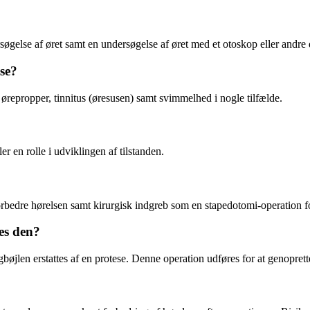
gelse af øret samt en undersøgelse af øret med et otoskop eller andre 
se?
ørepropper, tinnitus (øresusen) samt svimmelhed i nogle tilfælde.
r en rolle i udviklingen af tilstanden.
orbedre hørelsen samt kirurgisk indgreb som en stapedotomi-operation fo
es den?
gbøjlen erstattes af en protese. Denne operation udføres for at genopre