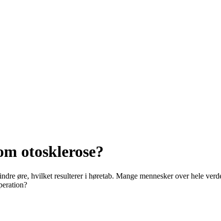
om otosklerose?
 det indre øre, hvilket resulterer i høretab. Mange mennesker over hele ve
peration?