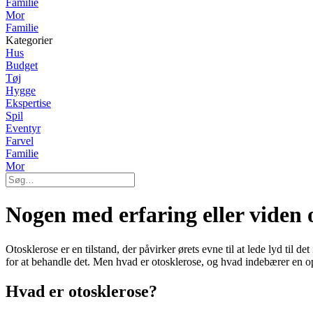
Familie
Mor
Familie
Kategorier
Hus
Budget
Tøj
Hygge
Ekspertise
Spil
Eventyr
Farvel
Familie
Mor
Nogen med erfaring eller viden 
Otosklerose er en tilstand, der påvirker ørets evne til at lede lyd til
for at behandle det. Men hvad er otosklerose, og hvad indebærer en o
Hvad er otosklerose?