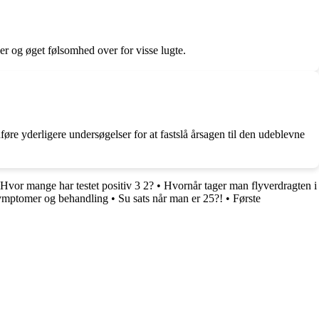
r og øget følsomhed over for visse lugte.
re yderligere undersøgelser for at fastslå årsagen til den udeblevne
Hvor mange har testet positiv 3 2?
•
Hvornår tager man flyverdragten i
symptomer og behandling
•
Su sats når man er 25?!
•
Første