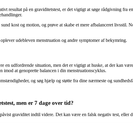
ativt resultat på en graviditetstest, er det vigtigt at søge rådgivning f
ehandlinger.
 sund kost og motion, og prøve at skabe et mere afbalanceret livsstil. 
s du oplever udebleven menstruation og andre symptomer af bekymring.
e en udfordrende situation, men det er vigtigt at huske, at der kan vær
hen imod at genoprette balancen i din menstruationscyklus.
mstændigheder, og søg hjælp og støtte fra dine nærmeste og sundhedsfa
tstest, men er 7 dage over tid?
 påvist graviditet indtil videre. Det kan være en falsk negativ test, elle