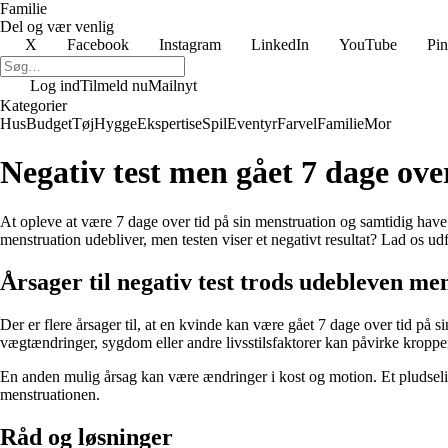
Familie
Del og vær venlig
X
Facebook
Instagram
LinkedIn
YouTube
Pin
Log ind
Tilmeld nu
Mailnyt
Kategorier
Hus
Budget
Tøj
Hygge
Ekspertise
Spil
Eventyr
Farvel
Familie
Mor
Negativ test men gået 7 dage over
At opleve at være 7 dage over tid på sin menstruation og samtidig have
menstruation udebliver, men testen viser et negativt resultat? Lad os 
Årsager til negativ test trods udebleven me
Der er flere årsager til, at en kvinde kan være gået 7 dage over tid på s
vægtændringer, sygdom eller andre livsstilsfaktorer kan påvirke kropp
En anden mulig årsag kan være ændringer i kost og motion. Et pludseligt
menstruationen.
Råd og løsninger