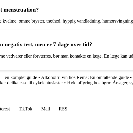
et menstruation?
tte kvalme, ømme bryster, træthed, hyppig vandladning, humørsvingninge
negativ test, men er 7 dage over tid?
ne vedvarer eller forværres, bør man kontakte en læge. En læge kan udfø
g – en komplet guide
•
Alkoholfri vin hos Rema: En omfattende guide
•
r delikatesse til cykelentusiaster
•
Hvid afføring hos børn: Årsager, 
terest
TikTok
Mail
RSS