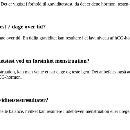
r vigtigt i forhold til graviditetstest, da det er dette hormon, testen de
st 7 dage over tid?
ge over tid. En tidlig graviditet kan resultere i et lavt niveau af hCG-ho
tstest ved en forsinket menstruation?
nstruation, kan man vente et par dage og teste igen. Det anbefales også
 hCG-hormon.
ditetstestresultater?
lle balance, hvilket kan resultere i udebleven menstruation eller uregel