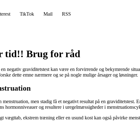
terest
TikTok
Mail
RSS
 tid!! Brug for råd
 en negativ graviditetstest kan være en forvirrende og bekymrende situ
udforske dette emne nærmere og se på nogle mulige årsager og løsninger.
nstruation
in menstruation, men stadig få et negativt resultat på en graviditetstest.
ens hormonniveauer og resultere i uregelmæssigheder i menstruationscy
 vægttab, ekstrem træning eller en usund kost kan også påvirke menstrua