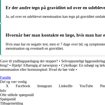
Er der andre tegn på graviditet ud over en udeblev
Ja, ud over en udeblevet menstruation kan tegn på graviditet omfa
Hvornår bør man kontakte en læge, hvis man har en 
Hvis man har en negativ test, men er 7 dage over tid, og symptomer
menstruation og eventuelt en graviditet.
Gave til yndlingspædagog der stopper?
•
Selvoppusteligt liggeunderla
brug?
•
Hjælp! Afhængig af næsespray
•
Cykelkage: En udsøgt og lække
menstruation efter hormonspiral: Hvad du bør vide
•
Familie
Del og vær venlig
X
Facebook
Instagram
LinkedIn
YouTube
Pin
Info
Ofte stillede spørgsmål
Spørgsmål
Tilbagemelding