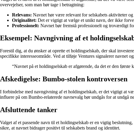
overvejelser, som man bør tage i betragtning:
Relevans:
Navnet bør være relevant for selskabets aktiviteter og 
Originalitet:
Det er vigtigt at vælge et unikt navn, der ikke forv
Professionelt:
Navnet bør fremstå professionelt og troværdigt for 
Eksempel: Navngivning af et holdingselska
Forestil dig, at du ønsker at oprette et holdingselskab, der skal invest
specifikke interesseområde. Ved at tilføje Ventures signalerer navnet og
“Navnet på et holdingselskab er afgørende, da det er den første 
Afskedigelse: Bumbo-stolen kontroversen
I forbindelse med navngivning af et holdingselskab, er det vigtigt at 
influere på om Bumbo-relaterede navnevalg bør undgås for at undgå neg
Afsluttende tanker
Valget af et passende navn til et holdingselskab er en vigtig beslutning
sikre, at navnet bidrager positivt til selskabets brand og identitet.