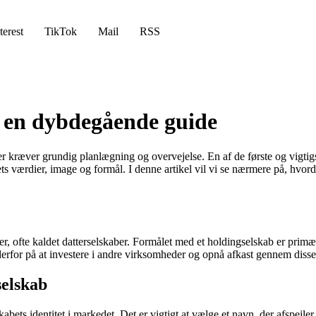
terest
TikTok
Mail
RSS
– en dybdegående guide
r kræver grundig planlægning og overvejelse. En af de første og vigtigste
bets værdier, image og formål. I denne artikel vil vi se nærmere på, hvo
er, ofte kaldet datterselskaber. Formålet med et holdingselskab er primær
erfor på at investere i andre virksomheder og opnå afkast gennem disse 
selskab
skabets identitet i markedet. Det er vigtigt at vælge et navn, der afspejl