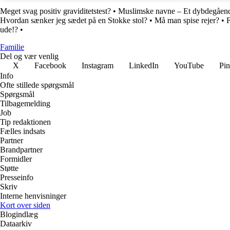
Meget svag positiv graviditetstest?
•
Muslimske navne – Et dybdegåend
Hvordan sænker jeg sædet på en Stokke stol?
•
Må man spise rejer?
•
ude!?
•
Familie
Del og vær venlig
X
Facebook
Instagram
LinkedIn
YouTube
Pin
Info
Ofte stillede spørgsmål
Spørgsmål
Tilbagemelding
Job
Tip redaktionen
Fælles indsats
Partner
Brandpartner
Formidler
Støtte
Presseinfo
Skriv
Interne henvisninger
Kort over siden
Blogindlæg
Dataarkiv