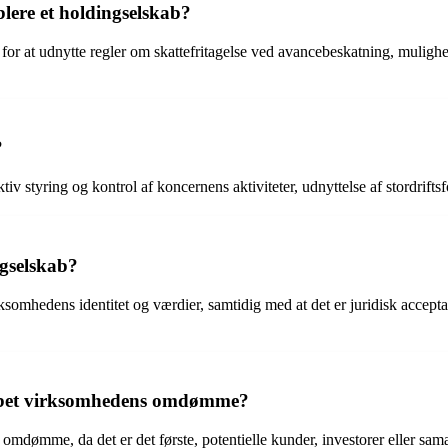
blere et holdingselskab?
or at udnytte regler om skattefritagelse ved avancebeskatning, mulighe
?
v styring og kontrol af koncernens aktiviteter, udnyttelse af stordriftsfo
ngselskab?
virksomhedens identitet og værdier, samtidig med at det er juridisk acce
kabet virksomhedens omdømme?
ømme, da det er det første, potentielle kunder, investorer eller samarbe