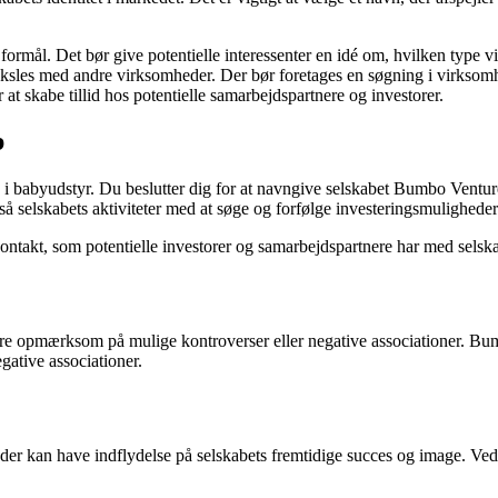
formål. Det bør give potentielle interessenter en idé om, hvilken type v
eksles med andre virksomheder. Der bør foretages en søgning i virksomheds
at skabe tillid hos potentielle samarbejdspartnere og investorer.
b
ere i babyudstyr. Du beslutter dig for at navngive selskabet Bumbo Ventu
så selskabets aktiviteter med at søge og forfølge investeringsmuligheder
kontakt, som potentielle investorer og samarbejdspartnere har med selsk
være opmærksom på mulige kontroverser eller negative associationer. Bum
ative associationer.
, der kan have indflydelse på selskabets fremtidige succes og image. Ved