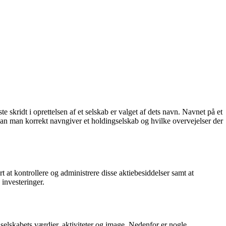
 skridt i oprettelsen af et selskab er valget af dets navn. Navnet på et
rdan man korrekt navngiver et holdingselskab og hvilke overvejelser der
t at kontrollere og administrere disse aktiebesiddelser samt at
investeringer.
er selskabets værdier, aktiviteter og image. Nedenfor er nogle