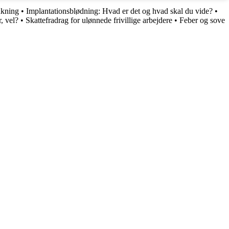
nkning
•
Implantationsblødning: Hvad er det og hvad skal du vide?
•
, vel?
•
Skattefradrag for ulønnede frivillige arbejdere
•
Feber og sove