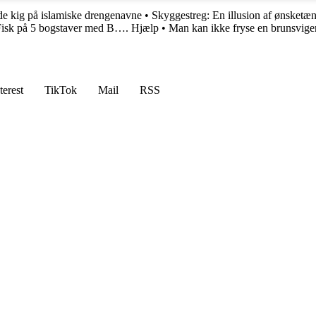
e kig på islamiske drengenavne
•
Skyggestreg: En illusion af ønsketæ
Fisk på 5 bogstaver med B…. Hjælp
•
Man kan ikke fryse en brunsviger
terest
TikTok
Mail
RSS