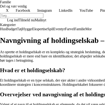
Familie
Del og vær venlig
X
Facebook
Instagram
LinkedIn
YouTube
Pin
Log ind
Tilmeld nu
Mailnyt
Kategorier
Hus
Budget
Tøj
Hygge
Ekspertise
Spil
Eventyr
Farvel
Familie
Mor
Navngivning af holdingselskab 
At oprette et holdingselskab er en kompleks og strategisk beslutning, de
holdingselskab er mere end bare en identifikation; det afspejler selska
bør tages i betragtning.
Hvad er et holdingselskab?
Et holdingselskab er en type selskab, der ejer aktier i andre virksomhed
koordinere strategien i koncernstrukturen. Holdingselskabet fokuserer d
Overvejelser ved navngivning af et holding
Valget af et navn til et holdingselskab er afgørende, da det vil være sel