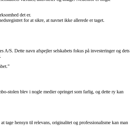
irksomhed det er.
registret for at sikre, at navnet ikke allerede er taget.
res A/S. Dette navn afspejler selskabets fokus på investeringer og dets
.
abet.”
bo-stolen blev i nogle medier opringet som farlig, og dette ry kan
 at tage hensyn til relevans, originalitet og professionalisme kan man